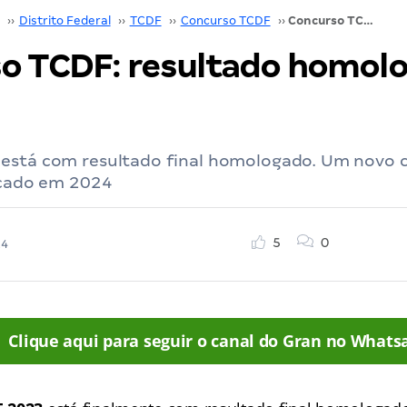
››
Distrito Federal
››
TCDF
››
Concurso TCDF
››
Concurso TCDF: resultado homologado. Confira!
o TCDF: resultado homol
está com resultado final homologado. Um novo 
licado em 2024
5
0
24
Clique aqui para seguir o canal do Gran no Whats