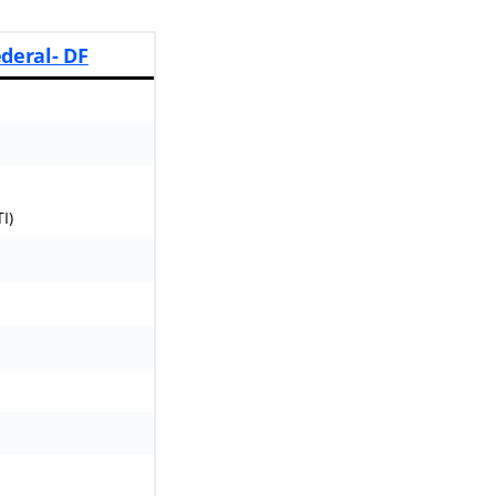
ederal- DF
I)