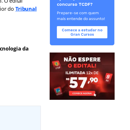
. O edital
concurso TCDF?
rior do
Tribunal
Prepare-se com quem
mais entende do assunto!
Comece a estudar no
Gran Cursos
ecnologia da