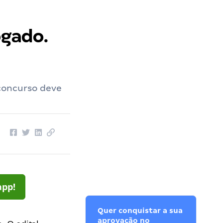
ogado.
concurso deve
app!
Quer conquistar a sua
aprovação no