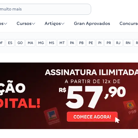
os
Cursos
Artigos
Gran Aprovados
Concurse
DF
ES
GO
MA
MG
MS
MT
PA
PB
PE
PI
PR
RJ
RN
R