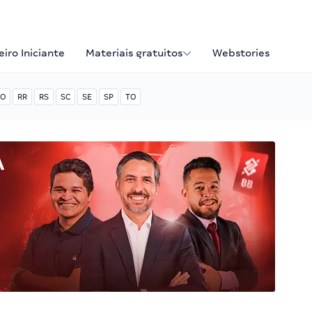
iro Iniciante
Materiais gratuitos
Webstories
O
RR
RS
SC
SE
SP
TO