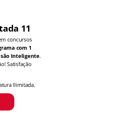
tada 11
 em concursos
grama com 1
isão Inteligente
.
o! Satisfação
tura Ilimitada.