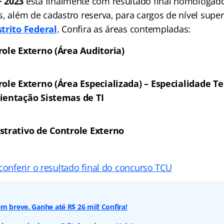
 2023
está finalmente com resultado final homologado
s, além de cadastro reserva, para cargos de nível supe
trito Federal
. Confira as áreas contempladas:
role Externo (Área Auditoria)
ole Externo (Área Especializada) – Especialidade T
ientação Sistemas de TI
strativo de Controle Externo
conferir o resultado final do concurso TCU
m breve. Ganhe até R$ 26 mil! Confira!