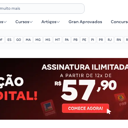
os
Cursos
Artigos
Gran Aprovados
Concurse
DF
ES
GO
MA
MG
MS
MT
PA
PB
PE
PI
PR
RJ
RN
R