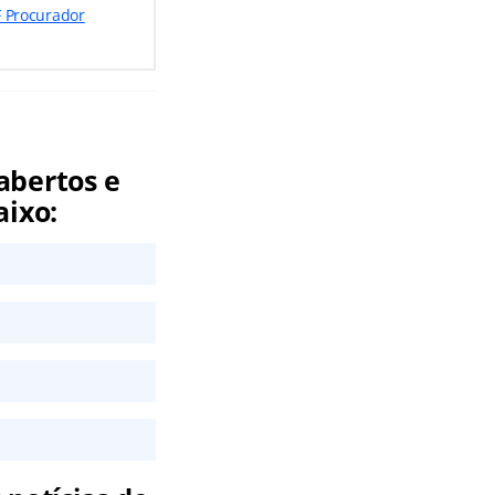
F Procurador
abertos e
aixo: