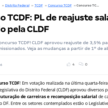
››
Distrito Federal
››
TCDF
››
Concurso TCDF
››
Concurso TCDF: PL de reajuste salarial é aprovado pela CLDF
 TCDF: PL de reajuste sala
o pela CLDF
oncurso TCDF! CLDF aprovou reajuste de 3,5% par
ssionados. Veja as mudanças a partir de 1º de ab
4
0
26
urso TCDF
! Em votação realizada na última quarta-feir
gislativa do Distrito Federal (CLDF) aprovou diversos p
ruturação de carreiras e recomposição salarial
de ca
o DF. Entre os setores contemplados estão o Legislativo