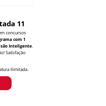
tada 11
 em concursos
grama com 1
isão Inteligente
.
o! Satisfação
tura Ilimitada.