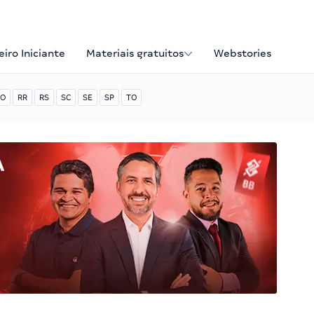
iro Iniciante
Materiais gratuitos
Webstories
O
RR
RS
SC
SE
SP
TO