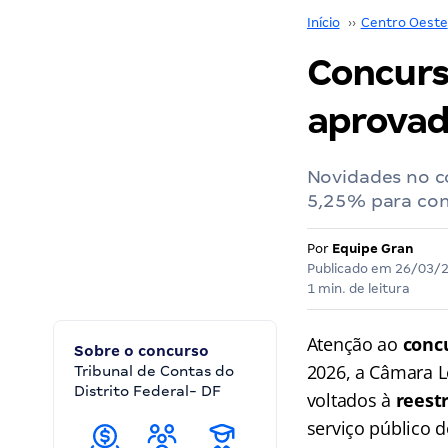
Início
››
Centro Oeste
Concurso
aprovad
Novidades no c
5,25% para comi
Por
Equipe Gran
Publicado em
26/03/
1 min. de leitura
Atenção ao
conc
Sobre o concurso
2026, a Câmara Le
Tribunal de Contas do
Distrito Federal- DF
voltados à
reest
serviço público d