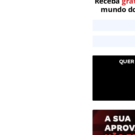
Receba
gra
mundo dos
QUER