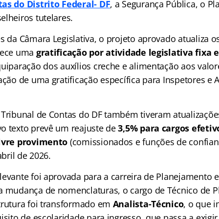
as do Distrito Federal- DF
, a Segurança Pública, o P
lheiros tutelares.
es da Câmara Legislativa, o projeto aprovado atualiza 
elece uma
gratificação por atividade legislativa fixa
uiparação dos auxílios creche e alimentação aos valor
ação de uma gratificação específica para Inspetores e 
 Tribunal de Contas do DF também tiveram atualizaçõ
o texto prevê um reajuste de
3,5% para cargos efetiv
livre provimento
(comissionados e funções de confian
abril de 2026.
levante foi aprovada para a carreira de Planejamento 
da mudança de nomenclaturas, o cargo de Técnico de 
trutura foi transformado em
Analista-Técnico
, o que 
isito de escolaridade para ingresso, que passa a exigi