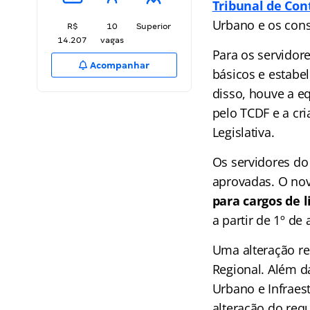
Tribunal de Cont
Urbano e os conse
R$
10
Superior
14.207
vagas
Para os servidor
Acompanhar
básicos e estab
disso, houve a eq
pelo TCDF e a cri
Legislativa.
Os servidores do
aprovadas. O nov
para cargos de 
a partir de 1º de 
Uma alteração re
Regional. Além 
Urbano e Infraes
alteração do requ