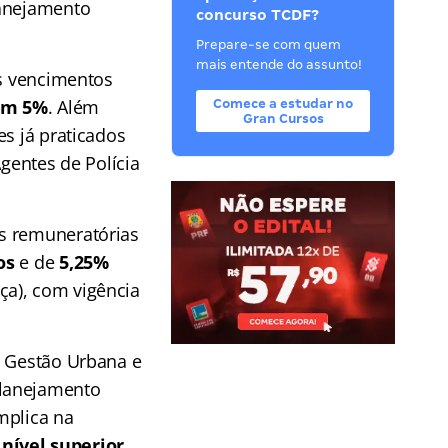
lanejamento
concurso TCDF?
Prepare-se com quem
mais entende do assunto!
os vencimentos
 em 5%
. Além
Comece a estudar no
Gran Cursos
es já praticados
Agentes de Polícia
es remuneratórias
os
e de
5,25%
ça), com vigência
e Gestão Urbana e
Planejamento
implica na
r
nível superior
.