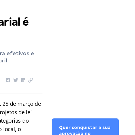
rial é
a efetivos e
ril.
a, 25 de março de
rojetos de lei
tegorias do
Quer conquistar a sua
 local, o
aprovação no