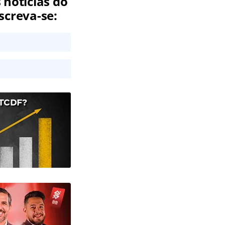
 notícias do
screva-se:
TCDF?