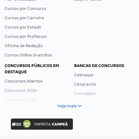
Cursos por Concurso
Cursos por Carreira
Cursos por Estado
Cursos por Professor
Oficina de Redação
Cursos Online Gratuitos
CONCURSOS PÚBLICOS EM
BANCAS DE CONCURSOS
DESTAQUE
Cebraspe
Concursos Abertos
Cesgranrio
Concursos 2026
Consulplan
Concursos 2025
FCC
Veja mais
Concurso Nacional Unificado
FGV
Concurso Ibama
Idecan
Concurso MPU
Selecon
Editais publicados