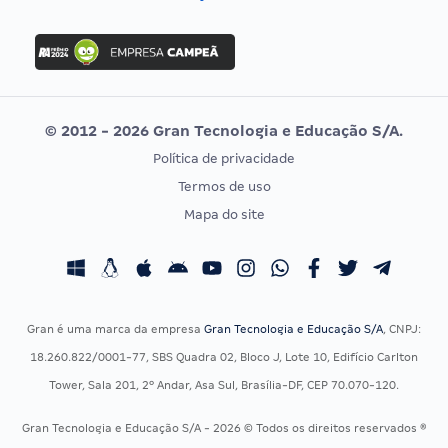
Concurso Nacional Unificado
FGV
Concurso Ibama
Idecan
Concurso MPU
Selecon
Editais publicados
Uniase
© 2012 - 2026 Gran Tecnologia e Educação S/A.
Vunesp
Política de privacidade
CONCURSOS POR PROFISSÃO
EXAME DE ORDEM
Termos de uso
Concursos Administrativos
OAB
Mapa do site
Concursos Educação
Prova OAB
Concursos Fiscais
Calendário OAB
Concursos Jurídicos
Questões OAB
Concursos Militares
Recursos OAB
Gran é uma marca da empresa
Gran Tecnologia e Educação S/A
, CNPJ:
Concursos Policiais
Exame de Ordem
18.260.822/0001-77, SBS Quadra 02, Bloco J, Lote 10, Edifício Carlton
Concursos Saúde
Tower, Sala 201, 2º Andar, Asa Sul, Brasília-DF, CEP 70.070-120.
Concursos Tribunais
Gran Tecnologia e Educação S/A - 2026 © Todos os direitos reservados ®
Residência Multiprofissional