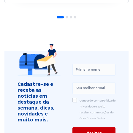
Cadastre-se e
receba as
notícias em
Concordo com a Política de
destaque da
Privacidade e aceito
semana, dicas,
receber comunicações do
novidades e
Gran Cursos Online.
muito mais.