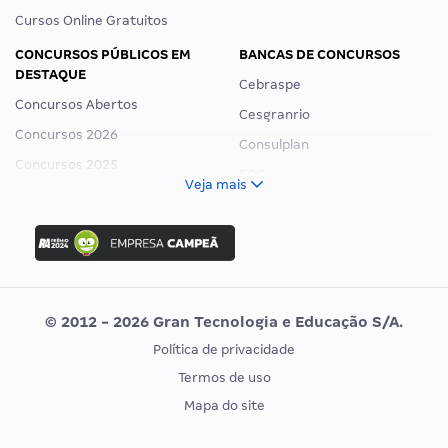
Cursos Online Gratuitos
CONCURSOS PÚBLICOS EM
BANCAS DE CONCURSOS
DESTAQUE
Cebraspe
Concursos Abertos
Cesgranrio
Concursos 2026
Consulplan
Concursos 2025
FCC
Veja mais
Concurso Nacional Unificado
FGV
Concurso Ibama
Idecan
Concurso MPU
Selecon
Editais publicados
Uniase
© 2012 - 2026 Gran Tecnologia e Educação S/A.
Vunesp
Política de privacidade
CONCURSOS POR PROFISSÃO
EXAME DE ORDEM
Termos de uso
Concursos Administrativos
OAB
Mapa do site
Concursos Educação
Prova OAB