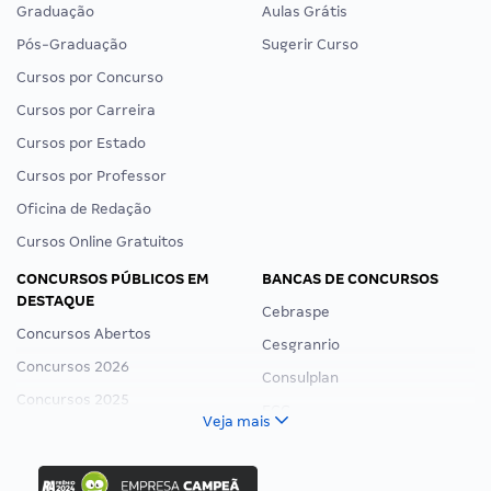
Graduação
Aulas Grátis
Pós-Graduação
Sugerir Curso
Cursos por Concurso
Cursos por Carreira
Cursos por Estado
Cursos por Professor
Oficina de Redação
Cursos Online Gratuitos
CONCURSOS PÚBLICOS EM
BANCAS DE CONCURSOS
DESTAQUE
Cebraspe
Concursos Abertos
Cesgranrio
Concursos 2026
Consulplan
Concursos 2025
FCC
Veja mais
Concurso Nacional Unificado
FGV
Concurso Ibama
Idecan