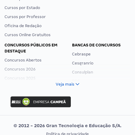
Cursos por Estado
Cursos por Professor
Oficina de Redação
Cursos Online Gratuitos
CONCURSOS PÚBLICOS EM
BANCAS DE CONCURSOS
DESTAQUE
Cebraspe
Concursos Abertos
Cesgranrio
Concursos 2026
Consulplan
Concursos 2025
FCC
Veja mais
Concurso Nacional Unificado
FGV
Concurso Ibama
Idecan
Concurso MPU
Selecon
Editais publicados
Uniase
© 2012 - 2026 Gran Tecnologia e Educação S/A.
Vunesp
Política de privacidade