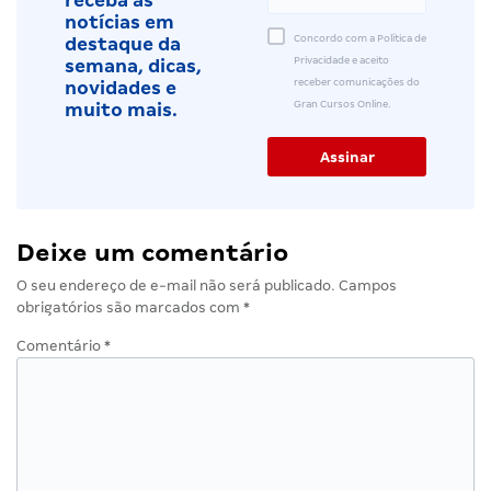
receba as
notícias em
Concordo com a Política de
destaque da
Privacidade e aceito
semana, dicas,
receber comunicações do
novidades e
Gran Cursos Online.
muito mais.
Deixe um comentário
O seu endereço de e-mail não será publicado.
Campos
obrigatórios são marcados com
*
Comentário
*