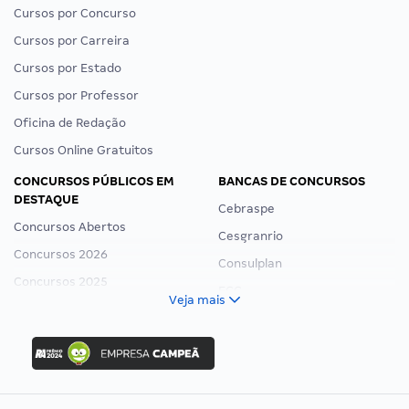
Cursos por Concurso
Cursos por Carreira
Cursos por Estado
Cursos por Professor
Oficina de Redação
Cursos Online Gratuitos
CONCURSOS PÚBLICOS EM
BANCAS DE CONCURSOS
DESTAQUE
Cebraspe
Concursos Abertos
Cesgranrio
Concursos 2026
Consulplan
Concursos 2025
FCC
Veja mais
Concurso Nacional Unificado
FGV
Concurso Ibama
Idecan
Concurso MPU
Selecon
Editais publicados
Uniase