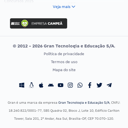
Concursos 2025
FCC
Veja mais
Concurso Nacional Unificado
FGV
Concurso Ibama
Idecan
Concurso MPU
Selecon
Editais publicados
Uniase
© 2012 - 2026 Gran Tecnologia e Educação S/A.
Vunesp
Política de privacidade
CONCURSOS POR PROFISSÃO
EXAME DE ORDEM
Termos de uso
Concursos Administrativos
OAB
Mapa do site
Concursos Educação
Prova OAB
Concursos Fiscais
Calendário OAB
Concursos Jurídicos
Questões OAB
Concursos Militares
Recursos OAB
Gran é uma marca da empresa
Gran Tecnologia e Educação S/A
, CNPJ:
Concursos Policiais
Exame de Ordem
18.260.822/0001-77, SBS Quadra 02, Bloco J, Lote 10, Edifício Carlton
Concursos Saúde
Tower, Sala 201, 2º Andar, Asa Sul, Brasília-DF, CEP 70.070-120.
Concursos Tribunais