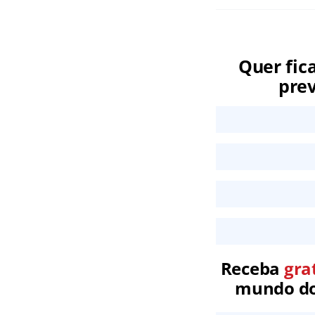
Quer fic
prev
Receba
gra
mundo dos