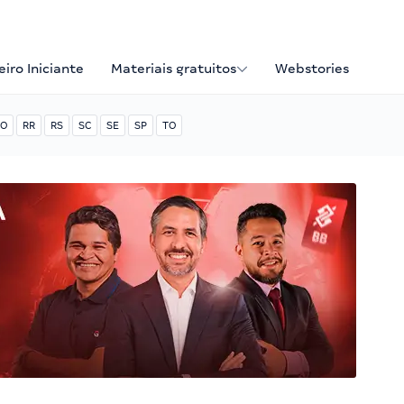
iro Iniciante
Materiais gratuitos
Webstories
O
RR
RS
SC
SE
SP
TO