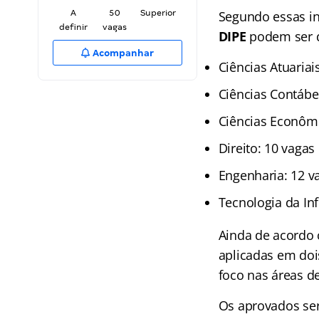
A
50
Superior
Segundo essas in
definir
vagas
DIPE
podem ser d
Acompanhar
Ciências Atuariai
Ciências Contábe
Ciências Econômi
Direito: 10 vagas
Engenharia: 12 v
Tecnologia da In
Ainda de acordo 
aplicadas em doi
foco nas áreas d
Os aprovados se