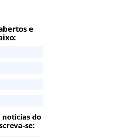
abertos e
aixo:
 notícias do
screva-se: