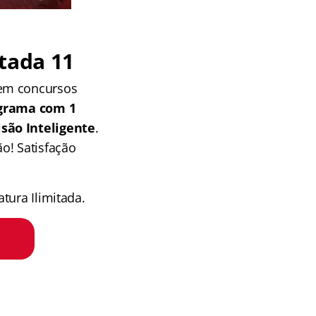
tada 11
 em concursos
grama com 1
isão Inteligente
.
o! Satisfação
tura Ilimitada.