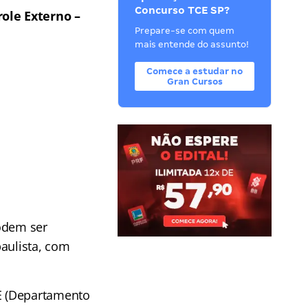
Concurso TCE SP?
role Externo –
Prepare-se com quem
mais entende do assunto!
Comece a estudar no
Gran Cursos
odem ser
paulista, com
E (Departamento