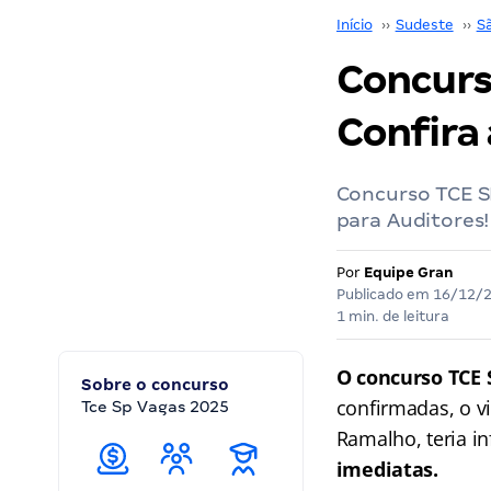
Início
››
Sudeste
››
S
Concurs
Confira 
Concurso TCE S
para Auditores!
Por
Equipe Gran
Publicado em
16/12/
1 min. de leitura
O concurso TCE 
Sobre o concurso
confirmadas, o v
Tce Sp Vagas 2025
Ramalho, teria i
imediatas.