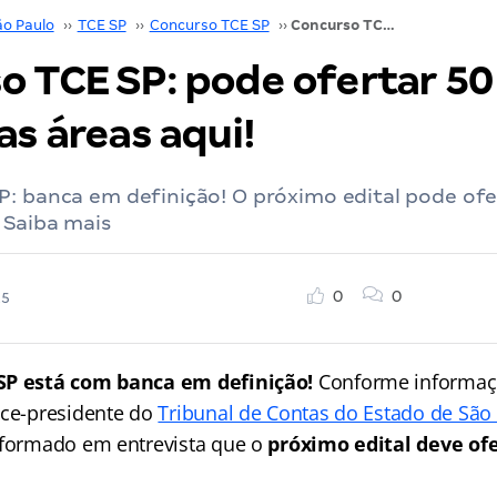
ão Paulo
››
TCE SP
››
Concurso TCE SP
››
Concurso TCE SP: pode ofertar 50 vagas. Confira as áreas aqui!
o TCE SP: pode ofertar 50
as áreas aqui!
P: banca em definição! O próximo edital pode ofe
 Saiba mais
0
0
25
SP está com banca em definição!
Conforme informaç
ice-presidente do
Tribunal de Contas do Estado de São
nformado em entrevista que o
próximo edital deve ofe