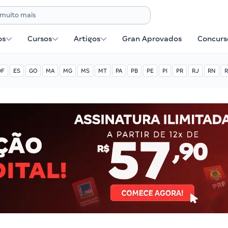
os
Cursos
Artigos
Gran Aprovados
Concurse
DF
ES
GO
MA
MG
MS
MT
PA
PB
PE
PI
PR
RJ
RN
R