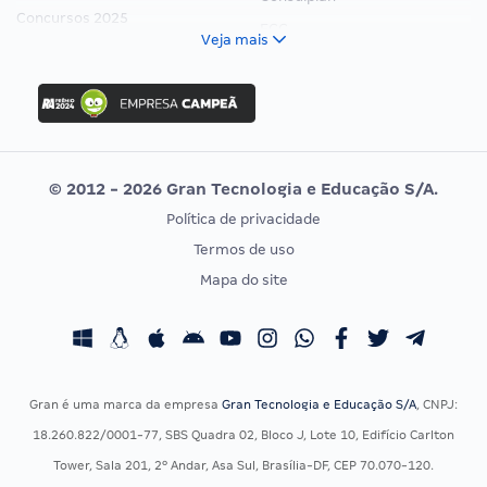
Concursos 2025
FCC
Veja mais
Concurso Nacional Unificado
FGV
Concurso Ibama
Idecan
Concurso MPU
Selecon
Editais publicados
Uniase
© 2012 - 2026 Gran Tecnologia e Educação S/A.
Vunesp
Política de privacidade
CONCURSOS POR PROFISSÃO
EXAME DE ORDEM
Termos de uso
Concursos Administrativos
OAB
Mapa do site
Concursos Educação
Prova OAB
Concursos Fiscais
Calendário OAB
Concursos Jurídicos
Questões OAB
Concursos Militares
Recursos OAB
Gran é uma marca da empresa
Gran Tecnologia e Educação S/A
, CNPJ:
Concursos Policiais
Exame de Ordem
18.260.822/0001-77, SBS Quadra 02, Bloco J, Lote 10, Edifício Carlton
Concursos Saúde
Tower, Sala 201, 2º Andar, Asa Sul, Brasília-DF, CEP 70.070-120.