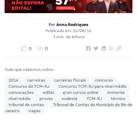
Por
Anna Rodrigues
Publicado em
16/08/16
3 min. de leitura
0
0
Tudo que sabemos sobre:
2016
carreiras
carreiras fiscais
concurso
Concurso do TCM-RJ
Concurso TCM-RJ para nível médio
convocações
edital
gran cursos online
iminente
nível médio
provas
sudeste
TCM-RJ
técnico
tribunal de contas
Tribunal de Contas do Município do Rio de
Janeiro
Vagas