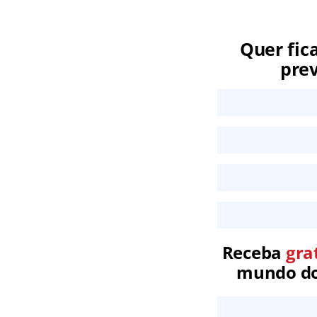
Quer fic
prev
Receba
gra
mundo dos