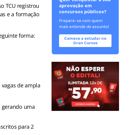
so TCU registrou
aprovação em
concursos públicos?
tas e a formação
Prepare-se com quem
mais entende do assunto!
seguinte forma:
Comece a estudar no
Gran Cursos
s vagas de ampla
s, gerando uma
scritos para 2