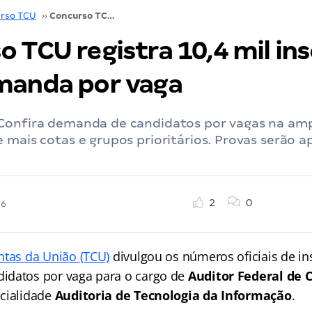
rso TCU
››
Concurso TCU registra 10,4 mil inscritos! Veja demanda por vaga
 TCU registra 10,4 mil ins
manda por vaga
Confira demanda de candidatos por vagas na am
 mais cotas e grupos prioritários. Provas serão a
2
0
26
ntas da União (TCU)
divulgou os números oficiais de ins
idatos por vaga para o cargo de
Auditor Federal de 
ecialidade
Auditoria de Tecnologia da Informação
.