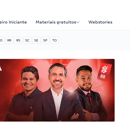
iro Iniciante
Materiais gratuitos
Webstories
O
RR
RS
SC
SE
SP
TO