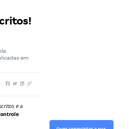
critos!
pla
plicadas em
critos e a
Controle
Quer conquistar a sua