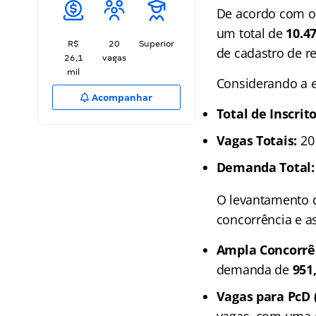
De acordo com o 
um total de
10.4
R$
20
Superior
de cadastro de re
26,1
vagas
mil
Considerando a es
Acompanhar
Total de Inscrito
Vagas Totais:
20 
Demanda Total:
O levantamento d
concorrência e as
Ampla Concorrê
demanda de
951
Vagas para PcD 