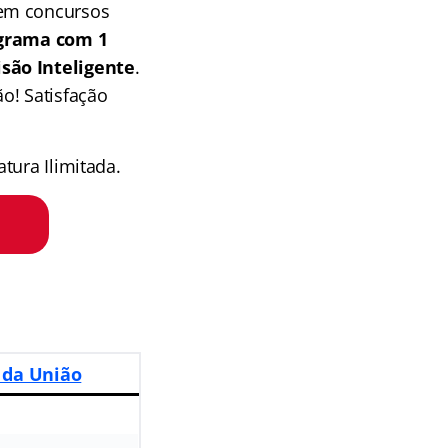
 em concursos
grama com 1
isão Inteligente
.
o! Satisfação
tura Ilimitada.
 da União