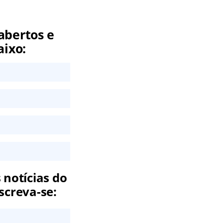
abertos e
aixo:
 notícias do
screva-se: