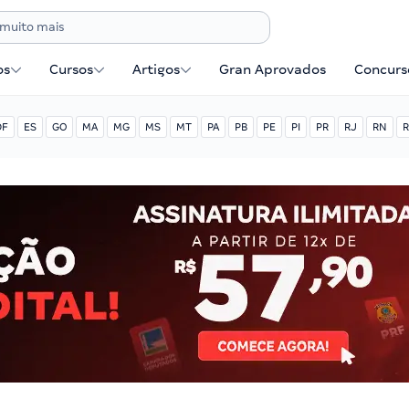
os
Cursos
Artigos
Gran Aprovados
Concurse
DF
ES
GO
MA
MG
MS
MT
PA
PB
PE
PI
PR
RJ
RN
R