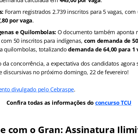
 demanda calculada em
445,00 por vaga
.
s:
Foram registrados 2.739 inscritos para 5 vagas, c
,80 por vaga
.
genas e Quilombolas:
O documento também aponta re
 com 50 inscritos para indígenas,
com demanda de 50,
ra quilombolas, totalizando
demanda de 64,00 para 1 
 da concorrência, a expectativa dos candidatos agora s
 e discursivas no próximo domingo, 22 de fevereiro!
nto divulgado pelo Cebraspe
.
Confira todas as informações do
concurso TCU
e com o Gran: Assinatura Ilimi