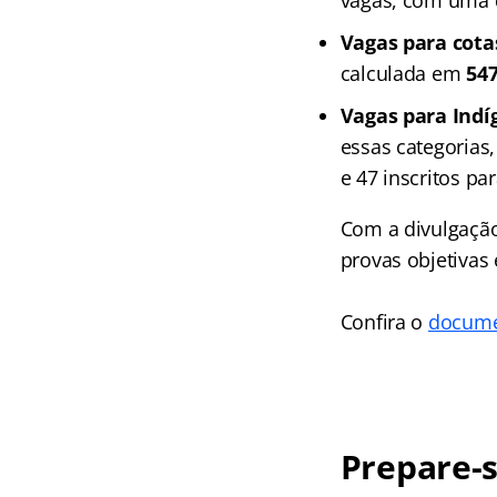
vagas, com uma
Vagas para cota
calculada em
547
Vagas para Indí
essas categorias,
e 47 inscritos pa
Com a divulgação
provas objetivas
Confira o
docume
Prepare-s