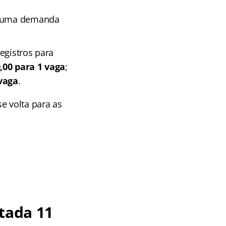
om uma demanda
gistros para
00 para 1 vaga
;
vaga
.
e volta para as
tada 11