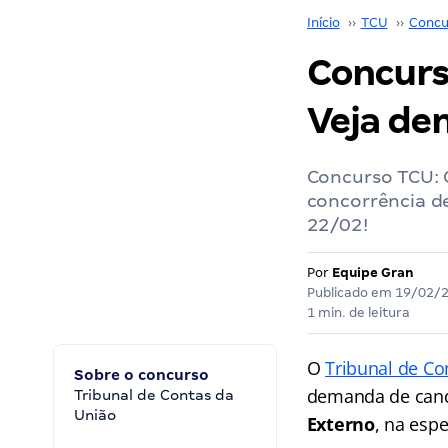
Início
››
TCU
››
Concu
Concurso
Veja de
Concurso TCU: 
concorrência de
22/02!
Por
Equipe Gran
Publicado em
19/02/
1 min. de leitura
O
Tribunal de Co
Sobre o concurso
demanda de cand
Tribunal de Contas da
União
Externo
, na esp