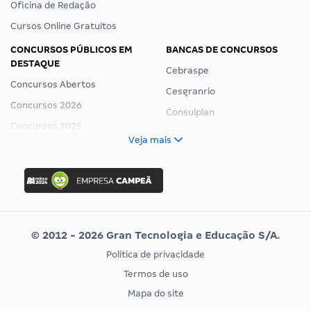
Oficina de Redação
Cursos Online Gratuitos
CONCURSOS PÚBLICOS EM
BANCAS DE CONCURSOS
DESTAQUE
Cebraspe
Concursos Abertos
Cesgranrio
Concursos 2026
Consulplan
Concursos 2025
FCC
Veja mais
Concurso Nacional Unificado
FGV
Concurso Ibama
Idecan
Concurso MPU
Selecon
Editais publicados
Uniase
© 2012 - 2026 Gran Tecnologia e Educação S/A.
Vunesp
Política de privacidade
CONCURSOS POR PROFISSÃO
EXAME DE ORDEM
Termos de uso
Concursos Administrativos
OAB
Mapa do site
Concursos Educação
Prova OAB