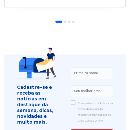
Cadastre-se e
receba as
notícias em
Concordo com a Política de
destaque da
Privacidade e aceito
semana, dicas,
receber comunicações do
novidades e
Gran Cursos Online.
muito mais.