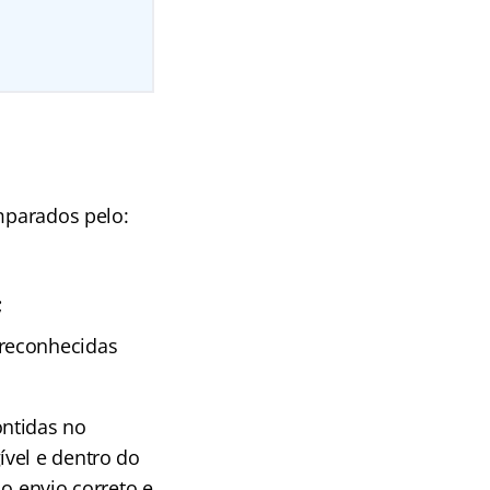
amparados pelo:
;
reconhecidas
ontidas no
vel e dentro do
o envio correto e