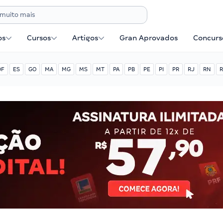
os
Cursos
Artigos
Gran Aprovados
Concurse
DF
ES
GO
MA
MG
MS
MT
PA
PB
PE
PI
PR
RJ
RN
R