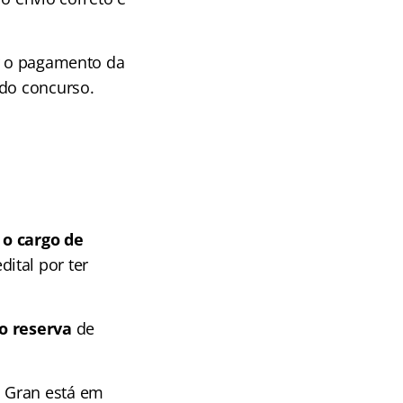
ar o pagamento da
 do concurso.
!
 o cargo de
ital por ter
o reserva
de
o Gran está em