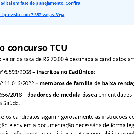
edital em fase de planejamento. Confira
l previsto com 3.352 vagas. Veja
do concurso TCU
do valor da taxa de R$ 70,00 é destinada a candidatos 
nº 6.593/2008 –
inscritos no CadÚnico;
nº 11.016/2022 –
membros de família de baixa renda
.656/2018 –
doadores de medula óssea
em entidades 
da Saúde.
e os candidatos sigam rigorosamente as instruções c
ição e enviem a documentação necessária de forma legí
e indeferimento da solicitação. A responsabilidade pel