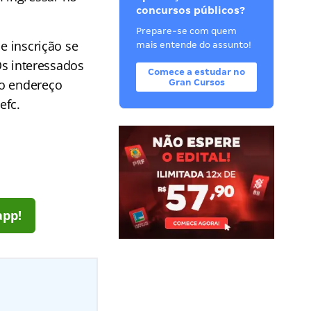
concursos públicos?
Prepare-se com quem
e inscrição se
mais entende do assunto!
 Os interessados
Comece a estudar no
 o endereço
Gran Cursos
efc.
app!