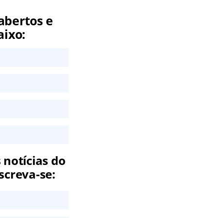
abertos e
aixo:
 notícias do
screva-se: