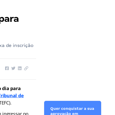
 para
xa de inscrição
 dia
para
Tribunal de
TEFC).
Quer conquistar a sua
 ingressar no
aprovação em