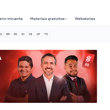
iro Iniciante
Materiais gratuitos
Webstories
O
RR
RS
SC
SE
SP
TO