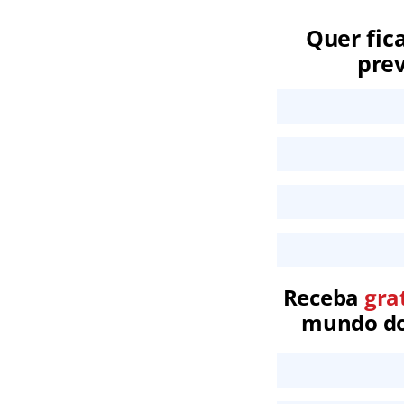
Quer fic
prev
Receba
gra
mundo dos