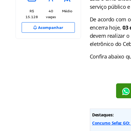
serviço público 
R$
40
Médio
15.128
vagas
De acordo com o e
encerra hoje,
03 
Acompanhar
devem realizar o
eletrônico do Ce
Confira abaixo qu
Destaques:
Concurso Sefaz GO: 