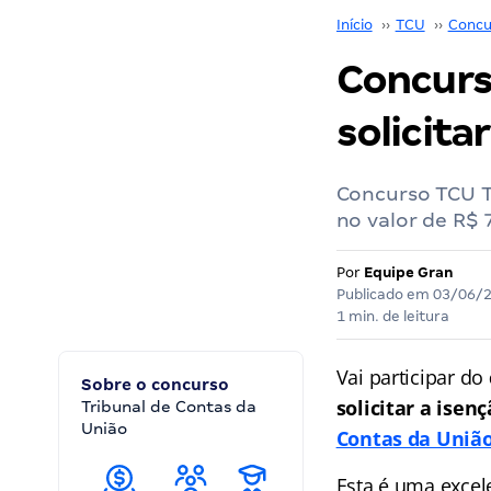
Início
››
TCU
››
Concu
Concurs
solicita
Concurso TCU Té
no valor de R$ 7
Por
Equipe Gran
Publicado em
03/06/
1 min. de leitura
Vai participar do
Sobre o concurso
solicitar a isen
Tribunal de Contas da
União
Contas da Uniã
Esta é uma excel