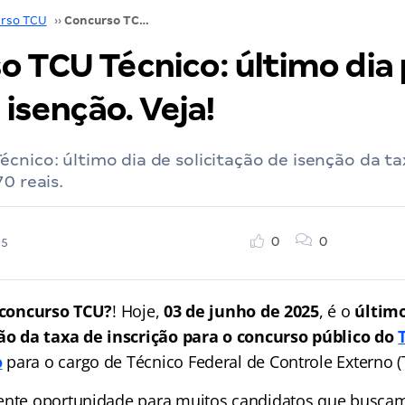
rso TCU
››
Concurso TCU Técnico: último dia para solicitar isenção. Veja!
o TCU Técnico: último dia
r isenção. Veja!
cnico: último dia de solicitação de isenção da ta
0 reais.
0
0
25
concurso TCU?
! Hoje,
03 de junho de 2025
, é o
último
ção da taxa de inscrição para o concurso público do
o
para o cargo de Técnico Federal de Controle Externo (
ente oportunidade para muitos candidatos que buscam