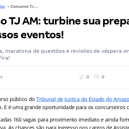
ias
››
Concurso TJ AM: turbine sua preparação com nossos eventos!
o TJ AM: turbine sua prep
sos eventos!
, maratona de questões e revisões de véspera on
ira!
0
0
19
urso público do
Tribunal de Justiça do Estado do Amaz
o. E é uma grande oportunidade para os concurseiros d
tadas 160 vagas para provimento imediato e ainda fo
va. As chances são para ingresso nos cargos de Assiste