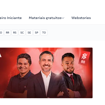
iro Iniciante
Materiais gratuitos
Webstories
O
RR
RS
SC
SE
SP
TO