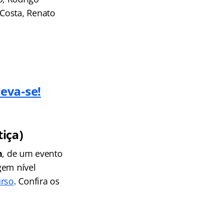
Costa, Renato
reva-se!
tiça)
h
, de um evento
gem nível
rso
. Confira os