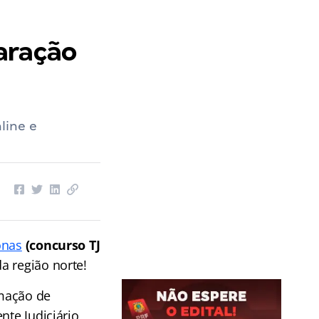
aração
line e
onas
(concurso TJ
a região norte!
rmação de
nte Judiciário