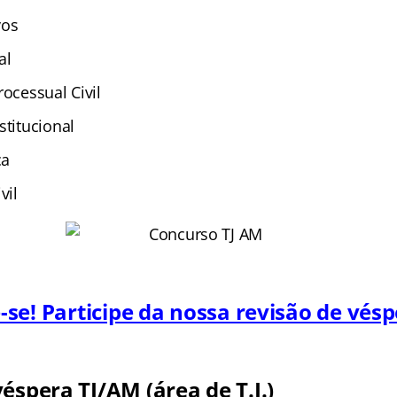
vos
al
rocessual Civil
stitucional
ca
vil
se! Participe da nossa revisão de vésp
éspera TJ/AM (área de T.I.)