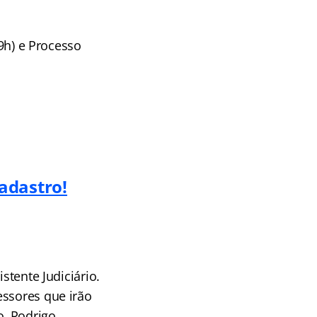
19h) e Processo
adastro!
stente Judiciário.
essores que irão
o, Rodrigo