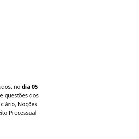
tudos, no
dia 05
de questões dos
iciário, Noções
eito Processual