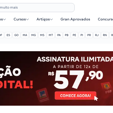
os
Cursos
Artigos
Gran Aprovados
Concurse
DF
ES
GO
MA
MG
MS
MT
PA
PB
PE
PI
PR
RJ
RN
R