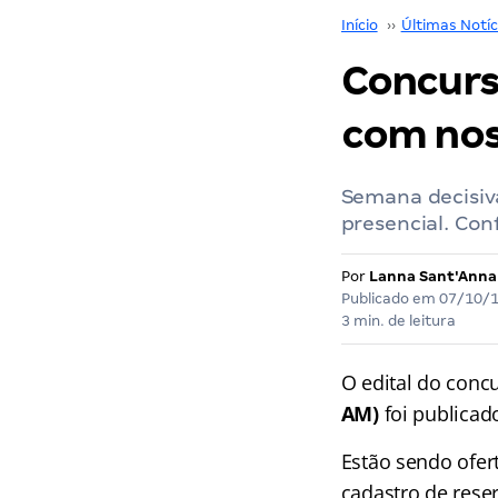
Início
››
Últimas Notíc
Concurs
com nos
Semana decisiva
presencial. Conf
Por
Lanna Sant'Anna
Publicado em
07/10/
3 min. de leitura
O edital do conc
AM)
foi publicad
Estão sendo ofer
cadastro de reser