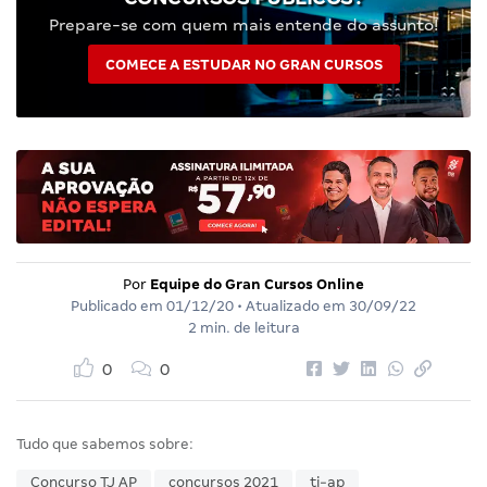
Prepare-se com quem mais entende do assunto!
COMECE A ESTUDAR NO GRAN CURSOS
Por
Equipe do Gran Cursos Online
Publicado em
01/12/20
• Atualizado em
30/09/22
2 min. de leitura
0
0
Tudo que sabemos sobre:
Concurso TJ AP
concursos 2021
tj-ap