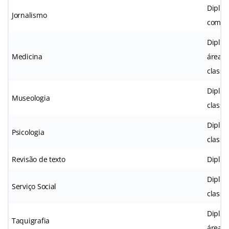
Diplom
Jornalismo
com ha
Diplom
Medicina
áreas 
classe
Diplom
Museologia
classe
Diplom
Psicologia
classe
Revisão de texto
Diplom
Diplom
Serviço Social
classe
Diplom
Taquigrafia
área d