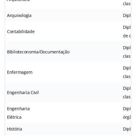
classe
Arquivologia
Diplom
Diplom
Contabilidade
de cla
Diplom
Biblioteconomia/Documentação
classe
Diplom
Enfermagem
classe
Diplom
Engenharia Civil
classe
Engenharia
Diplom
Elétrica
órgão 
História
Diplom