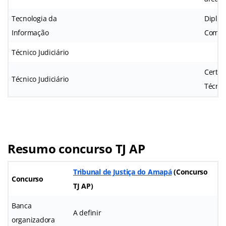
Tecnologia da
Diplom
Informação
Comun
Técnico Judiciário
Certif
Técnico Judiciário
Técnic
Resumo concurso TJ AP
Tribunal de Justiça do Amapá
(
Concurso
Concurso
TJ AP
)
Banca
A definir
organizadora