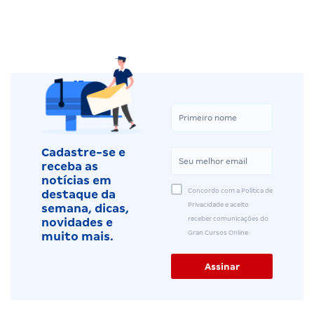
Cadastre-se e
receba as
notícias em
Concordo com a Política de
destaque da
Privacidade e aceito
semana, dicas,
receber comunicações do
novidades e
Gran Cursos Online.
muito mais.