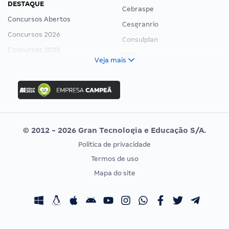
DESTAQUE
Cebraspe
Concursos Abertos
Cesgranrio
Concursos 2026
Consulplan
Concursos 2025
FCC
Veja mais
Concurso Nacional Unificado
FGV
Concurso Ibama
Idecan
Concurso MPU
Selecon
Editais publicados
Uniase
© 2012 - 2026 Gran Tecnologia e Educação S/A.
Vunesp
Política de privacidade
CONCURSOS POR PROFISSÃO
EXAME DE ORDEM
Termos de uso
Concursos Administrativos
OAB
Mapa do site
Concursos Educação
Prova OAB
Concursos Fiscais
Calendário OAB
Concursos Jurídicos
Questões OAB
Concursos Militares
Recursos OAB