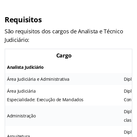
Requisitos
São requisitos dos cargos de Analista e Técnico
Judiciário:
Cargo
Analista Judiciário
Área Judiciária e Administrativa
Diplom
Área Judiciária
Diplom
Especialidade: Execução de Mandados
Contáb
Diplom
Administração
classe
Diplom
Arquitetura