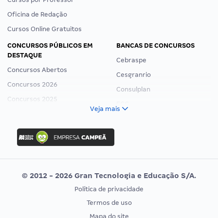
Oficina de Redação
Cursos Online Gratuitos
CONCURSOS PÚBLICOS EM
BANCAS DE CONCURSOS
DESTAQUE
Cebraspe
Concursos Abertos
Cesgranrio
Concursos 2026
Consulplan
Concursos 2025
FCC
Veja mais
Concurso Nacional Unificado
FGV
Concurso Ibama
Idecan
Concurso MPU
Selecon
Editais publicados
Uniase
© 2012 - 2026 Gran Tecnologia e Educação S/A.
Vunesp
Política de privacidade
CONCURSOS POR PROFISSÃO
EXAME DE ORDEM
Termos de uso
Concursos Administrativos
OAB
Mapa do site