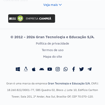
Concursos 2025
FCC
Veja mais
Concurso Nacional Unificado
FGV
Concurso Ibama
Idecan
Concurso MPU
Selecon
Editais publicados
Uniase
© 2012 - 2026 Gran Tecnologia e Educação S/A.
Vunesp
Política de privacidade
CONCURSOS POR PROFISSÃO
EXAME DE ORDEM
Termos de uso
Concursos Administrativos
OAB
Mapa do site
Concursos Educação
Prova OAB
Concursos Fiscais
Calendário OAB
Concursos Jurídicos
Questões OAB
Concursos Militares
Recursos OAB
Gran é uma marca da empresa
Gran Tecnologia e Educação S/A
, CNPJ:
Concursos Policiais
Exame de Ordem
18.260.822/0001-77, SBS Quadra 02, Bloco J, Lote 10, Edifício Carlton
Concursos Saúde
Tower, Sala 201, 2º Andar, Asa Sul, Brasília-DF, CEP 70.070-120.
Concursos Tribunais