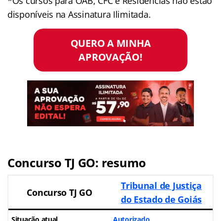
*Os cursos para OAB, CFC e Residências não estão
disponíveis na Assinatura Ilimitada.
QUERO A MINHA
APROVAÇÃO!
Concurso TJ GO: resumo
Tribunal de Justiça
Concurso TJ GO
do Estado de Goiás
Situação atual
Autorizado