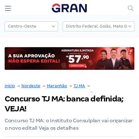
Início
››
Nordeste
››
Maranhão
››
TJ MA
››
Concurso TJ MA
››
Concurso TJ MA: banca definida;
VEJA!
Concurso TJ MA: o Instituto Consulplan vai organizar
o novo edital! Veja os detalhes