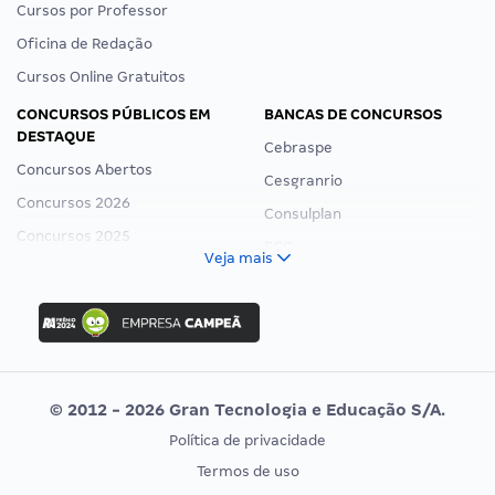
Cursos por Professor
Oficina de Redação
Cursos Online Gratuitos
CONCURSOS PÚBLICOS EM
BANCAS DE CONCURSOS
DESTAQUE
Cebraspe
Concursos Abertos
Cesgranrio
Concursos 2026
Consulplan
Concursos 2025
FCC
Veja mais
Concurso Nacional Unificado
FGV
Concurso Ibama
Idecan
Concurso MPU
Selecon
Editais publicados
Uniase
© 2012 - 2026 Gran Tecnologia e Educação S/A.
Vunesp
Política de privacidade
CONCURSOS POR PROFISSÃO
EXAME DE ORDEM
Termos de uso
Concursos Administrativos
OAB