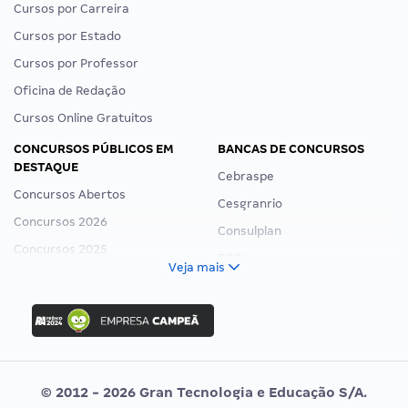
Cursos por Carreira
Cursos por Estado
Cursos por Professor
Oficina de Redação
Cursos Online Gratuitos
CONCURSOS PÚBLICOS EM
BANCAS DE CONCURSOS
DESTAQUE
Cebraspe
Concursos Abertos
Cesgranrio
Concursos 2026
Consulplan
Concursos 2025
FCC
Veja mais
Concurso Nacional Unificado
FGV
Concurso Ibama
Idecan
Concurso MPU
Selecon
Editais publicados
Uniase
© 2012 - 2026 Gran Tecnologia e Educação S/A.
Vunesp