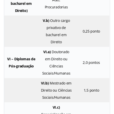
bacharel em
Procuradorias
Direito)
V.b)
Outro cargo
privativo de
0,25 ponto
bacharel em
Direito
VI.a)
Doutorado
VI – Diplomas de
em Direito ou
2,0 pontos
Pós-graduação
Ciências
Sociais/Humanas
VI.b)
Mestrado em
Direito ou Ciências
1,5 ponto
Sociais/Humanas
VI.c)