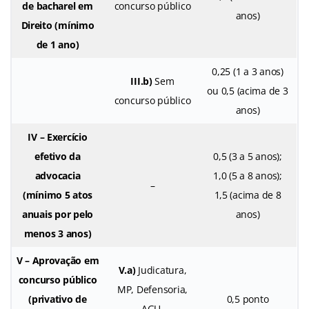
de bacharel em
concurso público
anos)
Direito (mínimo
de 1 ano)
0,25 (1 a 3 anos)
III.b)
Sem
ou 0,5 (acima de 3
concurso público
anos)
IV – Exercício
efetivo da
0,5 (3 a 5 anos);
advocacia
1,0 (5 a 8 anos);
–
(mínimo 5 atos
1,5 (acima de 8
anuais por pelo
anos)
menos 3 anos)
V – Aprovação em
V.a)
Judicatura,
concurso público
MP, Defensoria,
(privativo de
0,5 ponto
AGU,