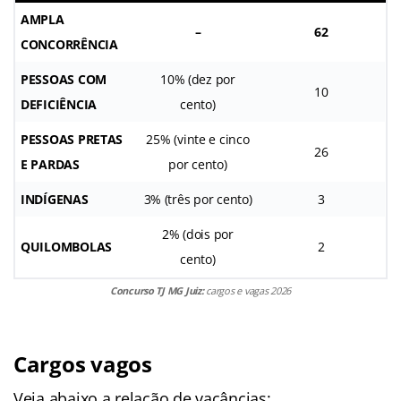
AMPLA
–
62
CONCORRÊNCIA
PESSOAS COM
10% (dez por
10
DEFICIÊNCIA
cento)
PESSOAS PRETAS
25% (vinte e cinco
26
E PARDAS
por cento)
INDÍGENAS
3% (três por cento)
3
2% (dois por
QUILOMBOLAS
2
cento)
Concurso TJ MG Juiz:
cargos e vagas 2026
Cargos vagos
Veja abaixo a relação de vacâncias: