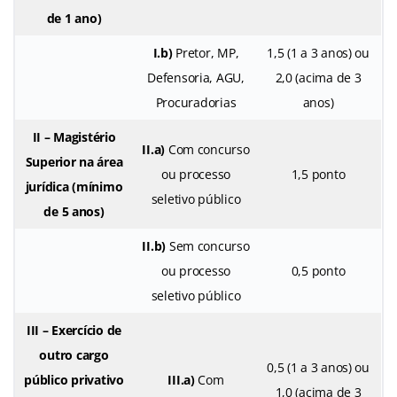
de 1 ano)
I.b)
Pretor, MP,
1,5 (1 a 3 anos) ou
Defensoria, AGU,
2,0 (acima de 3
Procuradorias
anos)
II – Magistério
II.a)
Com concurso
Superior na área
ou processo
1,5 ponto
jurídica (mínimo
seletivo público
de 5 anos)
II.b)
Sem concurso
ou processo
0,5 ponto
seletivo público
III – Exercício de
outro cargo
0,5 (1 a 3 anos) ou
público privativo
III.a)
Com
1,0 (acima de 3