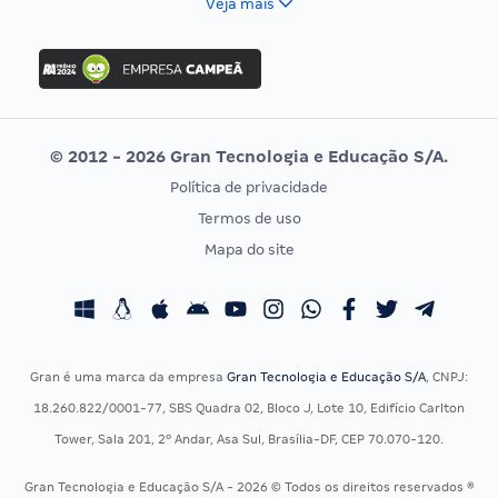
Veja mais
Concurso Nacional Unificado
FGV
Concurso Ibama
Idecan
Concurso MPU
Selecon
Editais publicados
Uniase
© 2012 - 2026 Gran Tecnologia e Educação S/A.
Vunesp
Política de privacidade
CONCURSOS POR PROFISSÃO
EXAME DE ORDEM
Termos de uso
Concursos Administrativos
OAB
Mapa do site
Concursos Educação
Prova OAB
Concursos Fiscais
Calendário OAB
Concursos Jurídicos
Questões OAB
Concursos Militares
Recursos OAB
Gran é uma marca da empresa
Gran Tecnologia e Educação S/A
, CNPJ:
Concursos Policiais
Exame de Ordem
18.260.822/0001-77, SBS Quadra 02, Bloco J, Lote 10, Edifício Carlton
Concursos Saúde
Tower, Sala 201, 2º Andar, Asa Sul, Brasília-DF, CEP 70.070-120.
Concursos Tribunais
Gran Tecnologia e Educação S/A - 2026 © Todos os direitos reservados ®
Residência Multiprofissional