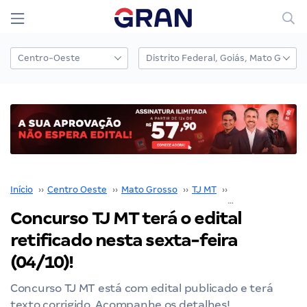
Início
››
Centro Oeste
››
Mato Grosso
››
TJ MT
››
Concurso TJ MT
Concurso TJ MT terá o edital
retificado nesta sexta-feira
(04/10)!
Concurso TJ MT está com edital publicado e terá
texto corrigido. Acompanhe os detalhes!