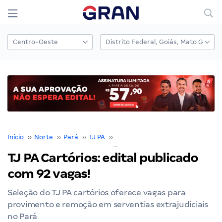
Início
››
Norte
››
Pará
››
TJ PA
››
Concurso TJ PA
››
TJ PA Cartórios: edital publicado com 92 vagas!
TJ PA Cartórios: edital publicado
com 92 vagas!
Seleção do TJ PA cartórios oferece vagas para
provimento e remoção em serventias extrajudiciais
no Pará