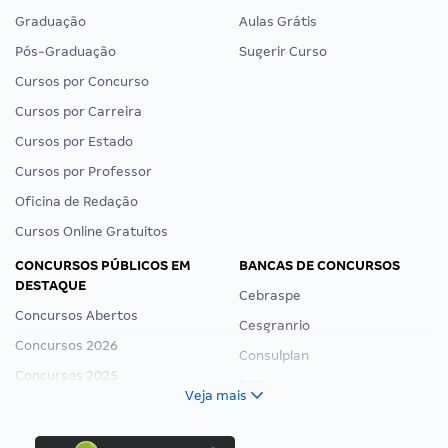
Graduação
Aulas Grátis
Pós-Graduação
Sugerir Curso
Cursos por Concurso
Cursos por Carreira
Cursos por Estado
Cursos por Professor
Oficina de Redação
Cursos Online Gratuitos
CONCURSOS PÚBLICOS EM
BANCAS DE CONCURSOS
DESTAQUE
Cebraspe
Concursos Abertos
Cesgranrio
Concursos 2026
Consulplan
Concursos 2025
FCC
Veja mais
Concurso Nacional Unificado
FGV
Concurso Ibama
Idecan