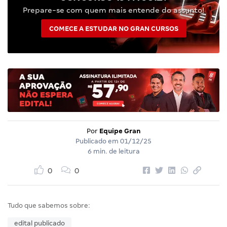
Prepare-se com quem mais entende do assunto!
COMECE A ESTUDAR NO GRAN CURSOS
Por
Equipe Gran
Publicado em
01/12/25
6 min. de leitura
0
0
Tudo que sabemos sobre:
edital publicado