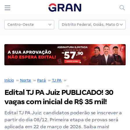
Início
››
Norte
››
Pará
››
TJ PA
››
Concurso TJ PA
››
Edital TJ PA Juiz PUBLICADO! 30 vagas com inicial de R$ 3
Edital TJ PA Juiz PUBLICADO! 30
vagas com inicial de R$ 35 mil!
Edital TJ PA Juiz: candidatos poderão se inscrever a
partir do dia 08/12. Primeira etapa de provas será
aplicada em 22 de março de 2026. Saiba mais!