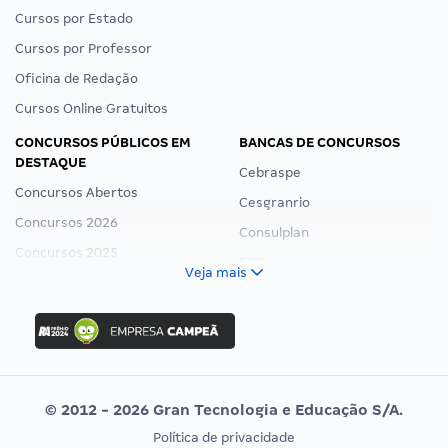
Cursos por Estado
Cursos por Professor
Oficina de Redação
Cursos Online Gratuitos
CONCURSOS PÚBLICOS EM
BANCAS DE CONCURSOS
DESTAQUE
Cebraspe
Concursos Abertos
Cesgranrio
Concursos 2026
Consulplan
Concursos 2025
FCC
Veja mais
Concurso Nacional Unificado
FGV
Concurso Ibama
Idecan
Concurso MPU
Selecon
Editais publicados
Uniase
© 2012 - 2026 Gran Tecnologia e Educação S/A.
Vunesp
Política de privacidade
CONCURSOS POR PROFISSÃO
EXAME DE ORDEM