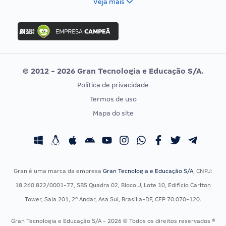
Veja mais
Concurso Nacional Unificado
FGV
Concurso Ibama
Idecan
Concurso MPU
Selecon
Editais publicados
Uniase
© 2012 - 2026 Gran Tecnologia e Educação S/A.
Vunesp
Política de privacidade
CONCURSOS POR PROFISSÃO
EXAME DE ORDEM
Termos de uso
Concursos Administrativos
OAB
Mapa do site
Concursos Educação
Prova OAB
Concursos Fiscais
Calendário OAB
Concursos Jurídicos
Questões OAB
Concursos Militares
Recursos OAB
Gran é uma marca da empresa
Gran Tecnologia e Educação S/A
, CNPJ:
Concursos Policiais
Exame de Ordem
18.260.822/0001-77, SBS Quadra 02, Bloco J, Lote 10, Edifício Carlton
Concursos Saúde
Tower, Sala 201, 2º Andar, Asa Sul, Brasília-DF, CEP 70.070-120.
Concursos Tribunais
Gran Tecnologia e Educação S/A - 2026 © Todos os direitos reservados ®
Residência Multiprofissional