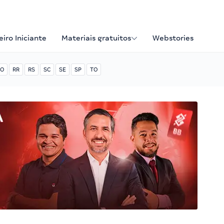
iro Iniciante
Materiais gratuitos
Webstories
O
RR
RS
SC
SE
SP
TO