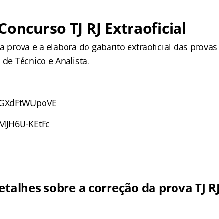
Concurso TJ RJ Extraoficial
a prova e a elabora do gabarito extraoficial das prova
 de Técnico e Analista.
e/GXdFtWUpoVE
/MJH6U-KEtFc
etalhes sobre a correção da prova TJ R