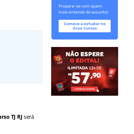
Prepare-se com quem
mais entende do assunto!
Comece a estudar no
Gran Cursos
rso TJ RJ
será