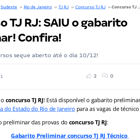
Sudeste
››
Rio de Janeiro
››
TJ RJ
››
Concurso TJ RJ
››
Concurso TJ RJ: SAIU o gabarito prelimi
o TJ RJ: SAIU o gabarito
ar! Confira!
rsos segue aberto até o dia 10/12!
2
0
21
 o
concurso TJ RJ
! Está disponível o gabarito prelimin
ça do Estado do Rio de Janeiro
para as vagas de técnico 
to preliminar das provas do
concurso TJ RJ
:
Gabarito Preliminar concurso TJ RJ Técnico