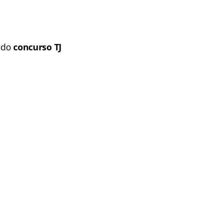
s do
concurso TJ
J