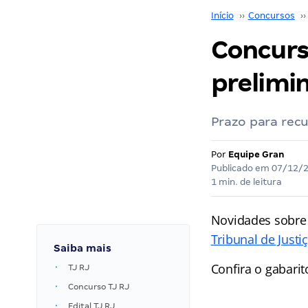
Início
››
Concursos
››
Concurs
prelimin
Prazo para recu
Por
Equipe Gran
Publicado em
07/12/
1 min. de leitura
Novidades sobre
Tribunal de Justi
Saiba mais
Confira o gabari
TJ RJ
Concurso TJ RJ
Edital TJ RJ