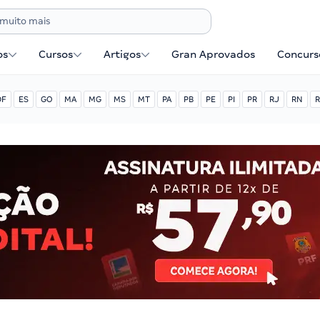
os
Cursos
Artigos
Gran Aprovados
Concurse
DF
ES
GO
MA
MG
MS
MT
PA
PB
PE
PI
PR
RJ
RN
R