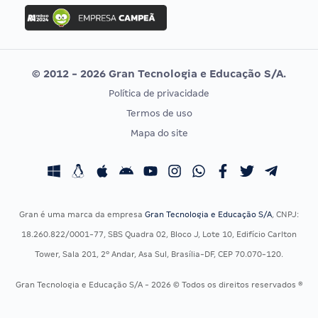
Concurso Ibama
Idecan
Concurso MPU
Selecon
Editais publicados
Uniase
© 2012 - 2026 Gran Tecnologia e Educação S/A.
Vunesp
Política de privacidade
CONCURSOS POR PROFISSÃO
EXAME DE ORDEM
Termos de uso
Concursos Administrativos
OAB
Mapa do site
Concursos Educação
Prova OAB
Concursos Fiscais
Calendário OAB
Concursos Jurídicos
Questões OAB
Concursos Militares
Recursos OAB
Gran é uma marca da empresa
Gran Tecnologia e Educação S/A
, CNPJ:
Concursos Policiais
Exame de Ordem
18.260.822/0001-77, SBS Quadra 02, Bloco J, Lote 10, Edifício Carlton
Concursos Saúde
Tower, Sala 201, 2º Andar, Asa Sul, Brasília-DF, CEP 70.070-120.
Concursos Tribunais
Gran Tecnologia e Educação S/A - 2026 © Todos os direitos reservados ®
Residência Multiprofissional