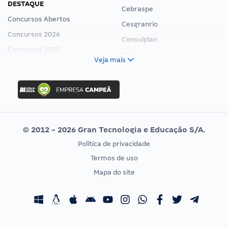
DESTAQUE
Cebraspe
Concursos Abertos
Cesgranrio
Concursos 2026
Consulplan
Concursos 2025
FCC
Veja mais
Concurso Nacional Unificado
FGV
Concurso Ibama
Idecan
Concurso MPU
Selecon
Editais publicados
Uniase
© 2012 - 2026 Gran Tecnologia e Educação S/A.
Vunesp
Política de privacidade
CONCURSOS POR PROFISSÃO
EXAME DE ORDEM
Termos de uso
Concursos Administrativos
OAB
Mapa do site
Concursos Educação
Prova OAB
Concursos Fiscais
Calendário OAB
Concursos Jurídicos
Questões OAB
Concursos Militares
Recursos OAB