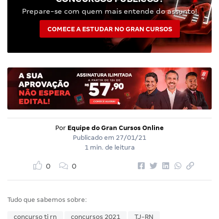
Prepare-se com quem mais entende do assunto!
COMECE A ESTUDAR NO GRAN CURSOS
Por
Equipe do Gran Cursos Online
Publicado em
27/01/21
1 min. de leitura
0
0
Tudo que sabemos sobre:
concurso tj rn
concursos 2021
TJ-RN