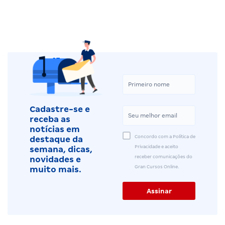
Cadastre-se e
receba as
notícias em
Concordo com a Política de
destaque da
Privacidade e aceito
semana, dicas,
receber comunicações do
novidades e
Gran Cursos Online.
muito mais.