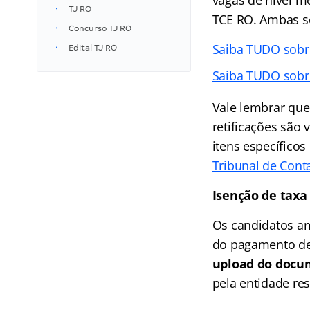
vagas de nível m
TJ RO
TCE RO. Ambas se
Concurso TJ RO
Saiba TUDO sobr
Edital TJ RO
Saiba TUDO sobr
Vale lembrar que
retificações são
itens específico
Tribunal de Cont
Isenção de taxa 
Os candidatos am
do pagamento de 
upload do docu
pela entidade re