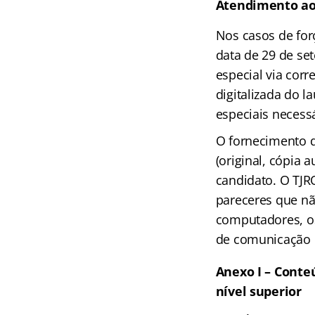
Atendimento aos
Nos casos de for
data de 29 de se
especial via cor
digitalizada do l
especiais necessá
O fornecimento d
(original, cópia 
candidato. O TJR
pareceres que nã
computadores, os
de comunicação 
Anexo I – Conte
nível superior