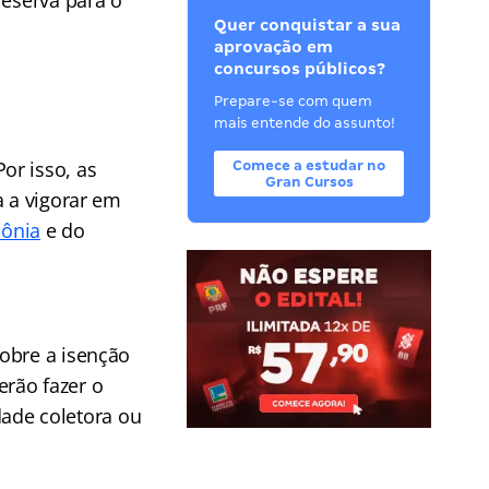
reserva para o
Quer conquistar a sua
aprovação em
concursos públicos?
Prepare-se com quem
mais entende do assunto!
or isso, as
Comece a estudar no
Gran Cursos
a a vigorar em
dônia
e do
obre a isenção
rão fazer o
dade coletora ou