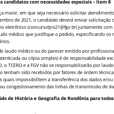
 candidatos com necessidades especiais – Item 8
ça maior, em que seja necessário solicitar atendimento
tembro de 2021, o candidato deverá enviar solicitação
reio eletrônico (concursotjro21@fgv.br) juntamente com
audo médico que justifique o pedido, especificando os 
rios.
o laudo médico ou do parecer emitido por profissiona
autenticada ou cópia simples) é de responsabilidade exc
O, o TCERO e a FGV não se responsabilizarão por laud
o tenham sido recebidos por fatores de ordem técnica
 quais impossibilitem a transferência dos dados e/ou
ou congestionamento das linhas de transmissão de da
údo de História e Geografia de Rondônia para todos