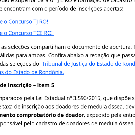
édio e superior para o TJ E RO e formação de cadastro 
 encontram com o período de inscrições abertas!
e o Concurso TJ RO!
e o Concurso TCE RO!
 as seleções compartilham o documento de abertura. P
 válidas para ambas. Confira abaixo a redação que pass
s das seleções do
Tribunal de Justiça do Estado de Ron
as do Estado de Rondônia.
de inscrição – Item 5
parados pela Lei Estadual nº 3.596/2015, que dispõe s
taxa de inscrição aos doadores de medula óssea, deve
mento comprobatório de doador
, expedido pela enti
sponsável pelo cadastro de doadores de medula óssea.