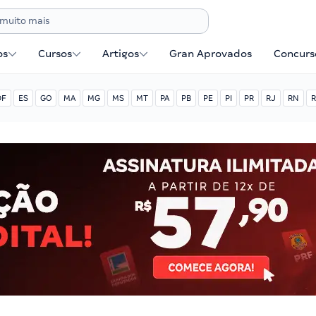
os
Cursos
Artigos
Gran Aprovados
Concurse
DF
ES
GO
MA
MG
MS
MT
PA
PB
PE
PI
PR
RJ
RN
R