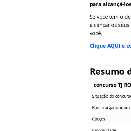
para alcançá-lo
Se você tem o de
alcançar os seus 
você.
Clique AQUI e c
Resumo d
concurso TJ R
Situação do concurs
Banca organizadora
Cargos
Escolaridade