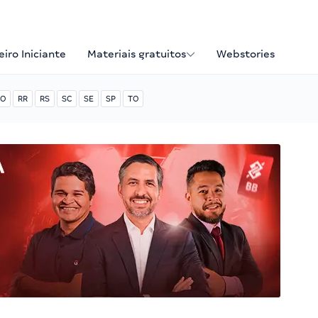
iro Iniciante
Materiais gratuitos
Webstories
O
RR
RS
SC
SE
SP
TO