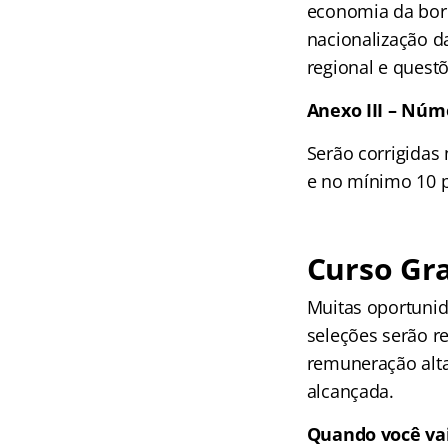
economia da borr
nacionalização d
regional e quest
Anexo III – Núm
Serão corrigidas
e no mínimo 10 p
Curso Gra
Muitas oportunid
seleções serão r
remuneração alta
alcançada.
Quando você vai