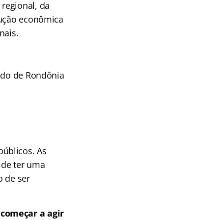
regional, da
odução econômica
nais.
tado de Rondônia
úblicos. As
 de ter uma
o de ser
 começar a agir