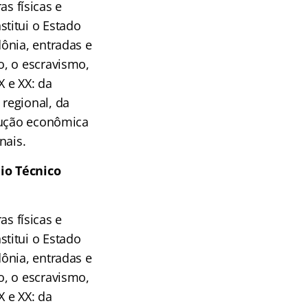
s físicas e
titui o Estado
ônia, entradas e
o, o escravismo,
X e XX: da
regional, da
odução econômica
nais.
io Técnico
s físicas e
titui o Estado
ônia, entradas e
o, o escravismo,
X e XX: da