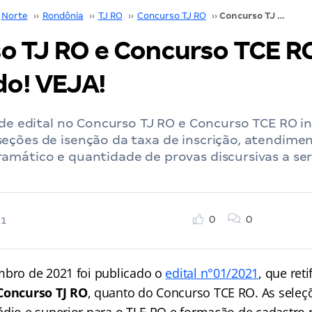
Norte
››
Rondônia
››
TJ RO
››
Concurso TJ RO
››
Concurso TJ RO e Concurso TCE RO: edital retificado! VEJA!
o TJ RO e Concurso TCE RO
do! VEJA!
 de edital no Concurso TJ RO e Concurso TCE RO i
ções de isenção da taxa de inscrição, atendimen
amático e quantidade de provas discursivas a ser
0
0
21
mbro de 2021 foi publicado o
edital n°01/2021
, que reti
Concurso TJ RO
, quanto do Concurso TCE RO. As seleç