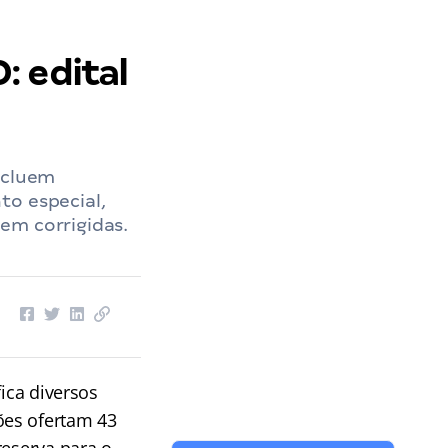
: edital
ncluem
to especial,
em corrigidas.
fica diversos
ões ofertam 43