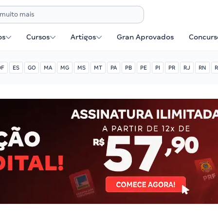
os
Cursos
Artigos
Gran Aprovados
Concurse
DF
ES
GO
MA
MG
MS
MT
PA
PB
PE
PI
PR
RJ
RN
R