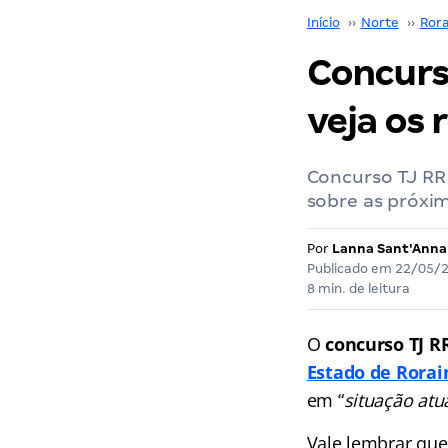
Início
››
Norte
››
Ror
Concurso
veja os 
Concurso TJ RR 
sobre as próxi
Por
Lanna Sant'Anna
Publicado em
22/05/
8 min. de leitura
O
concurso TJ R
Estado de Rora
em “
situação atu
Vale lembrar que