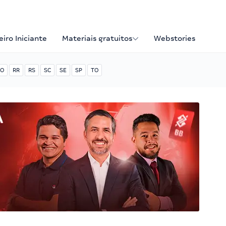
iro Iniciante
Materiais gratuitos
Webstories
O
RR
RS
SC
SE
SP
TO