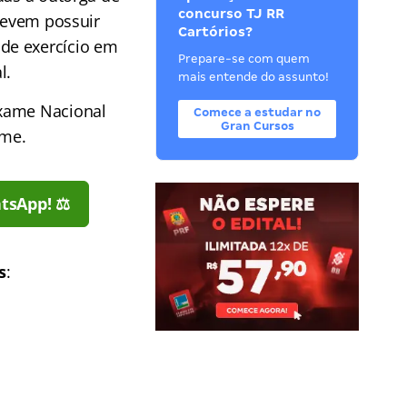
concurso TJ RR
 devem possuir
Cartórios?
de exercício em
Prepare-se com quem
l.
mais entende do assunto!
Exame Nacional
Comece a estudar no
Gran Cursos
ame.
tsApp! ⚖️
s
: