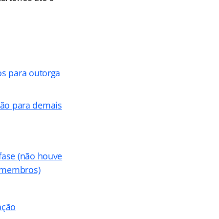
os para outorga
ação para demais
fase (não houve
e membros)
ação