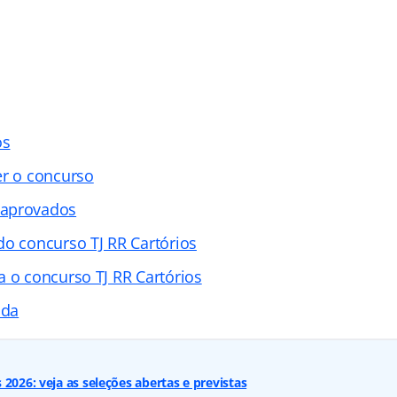
os
er o concurso
 aprovados
do concurso TJ RR Cartórios
a o concurso TJ RR Cartórios
ada
2026: veja as seleções abertas e previstas