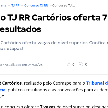
aima
››
TJ RR
››
Concurso TJ RR
››
Concurso TJ RR Cartórios oferta 7 vagas; veja os resultados
 TJ RR Cartórios oferta 7
resultados
Cartórios oferta vagas de nível superior. Confira
mas etapas!
6
0
26
• Atualizado em
04/06/26
R Cartórios
, realizado pelo Cebraspe para o
Tribunal d
ima
, publicou resultados e as convocações para as dem
al
“.
 o concurso oferece
7 vagas
de nível superior, destina