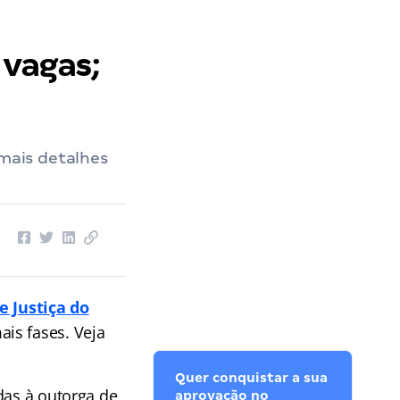
 vagas;
 mais detalhes
e Justiça do
ais fases. Veja
Quer conquistar a sua
das à outorga de
aprovação no