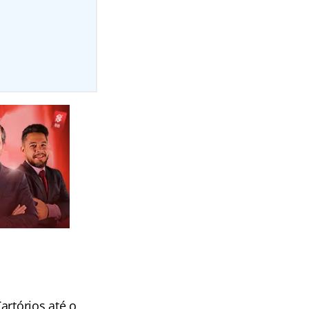
l
artórios até o