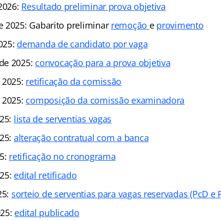
 2026:
Resultado preliminar prova objetiva
 2025: Gabarito preliminar
remoção
e
provimento
025:
demanda de candidato por vaga
de 2025:
convocação para a prova objetiva
 2025:
retificação da comissão
 2025:
composição da comissão examinadora
025:
lista de serventias vagas
025:
alteração contratual com a banca
25:
retificação no cronograma
025:
edital retificado
25:
sorteio de serventias para vagas reservadas (PcD e 
025:
edital publicado