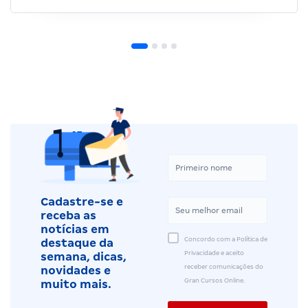
Cadastre-se e
receba as
notícias em
Concordo com a Política de
destaque da
Privacidade e aceito
semana, dicas,
receber comunicações do
novidades e
Gran Cursos Online.
muito mais.