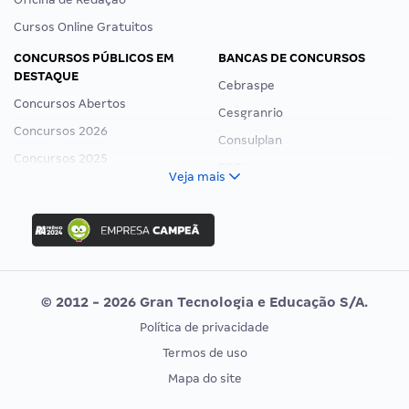
Cursos Online Gratuitos
CONCURSOS PÚBLICOS EM
BANCAS DE CONCURSOS
DESTAQUE
Cebraspe
Concursos Abertos
Cesgranrio
Concursos 2026
Consulplan
Concursos 2025
FCC
Veja mais
Concurso Nacional Unificado
FGV
Concurso Ibama
Idecan
Concurso MPU
Selecon
Editais publicados
Uniase
© 2012 - 2026 Gran Tecnologia e Educação S/A.
Vunesp
Política de privacidade
CONCURSOS POR PROFISSÃO
EXAME DE ORDEM
Termos de uso
Concursos Administrativos
OAB
Mapa do site
Concursos Educação
Prova OAB