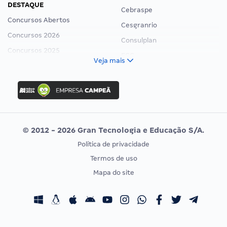
DESTAQUE
Cebraspe
Concursos Abertos
Cesgranrio
Concursos 2026
Consulplan
Concursos 2025
FCC
Veja mais
Concurso Nacional Unificado
FGV
Concurso Ibama
Idecan
Concurso MPU
Selecon
Editais publicados
Uniase
© 2012 - 2026 Gran Tecnologia e Educação S/A.
Vunesp
Política de privacidade
CONCURSOS POR PROFISSÃO
EXAME DE ORDEM
Termos de uso
Concursos Administrativos
OAB
Mapa do site
Concursos Educação
Prova OAB
Concursos Fiscais
Calendário OAB
Concursos Jurídicos
Questões OAB
Concursos Militares
Recursos OAB