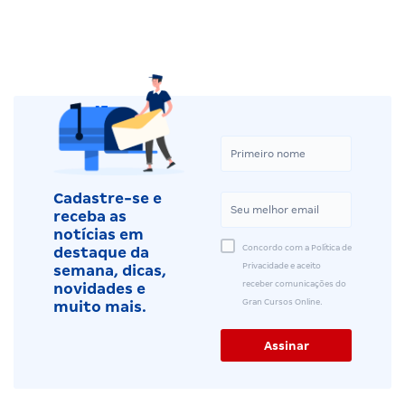
Cadastre-se e
receba as
notícias em
Concordo com a Política de
destaque da
Privacidade e aceito
semana, dicas,
receber comunicações do
novidades e
Gran Cursos Online.
muito mais.