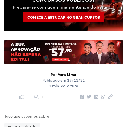
Prepare-se com quem mais entende do assunto!
COMECE A ESTUDAR NO GRAN CURSOS
Por
Yara Lima
Publicado em
19/11/21
1 min. de leitura
0
0
Tudo que sabemos sobre:
edital publicado