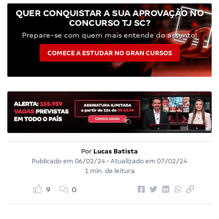
QUER CONQUISTAR A SUA APROVAÇÃO NO
CONCURSO TJ SC?
Prepare-se com quem mais entende do assunto!
COMECE A ESTUDAR NO GRAN CURSOS
Por
Lucas Batista
Publicado em
06/02/24
• Atualizado em
07/02/24
1 min. de leitura
9
0