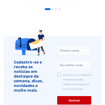
Cadastre-se e
receba as
notícias em
Concordo com a Política de
destaque da
Privacidade e aceito
semana, dicas,
receber comunicações do
novidades e
Gran Cursos Online.
muito mais.