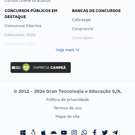
Cursos Online Gratuitos
CONCURSOS PÚBLICOS EM
BANCAS DE CONCURSOS
DESTAQUE
Cebraspe
Concursos Abertos
Cesgranrio
Concursos 2026
Consulplan
Concursos 2025
FCC
Veja mais
Concurso Nacional Unificado
FGV
Concurso Ibama
Idecan
Concurso MPU
Selecon
Editais publicados
Uniase
© 2012 - 2026 Gran Tecnologia e Educação S/A.
Vunesp
Política de privacidade
CONCURSOS POR PROFISSÃO
EXAME DE ORDEM
Termos de uso
Concursos Administrativos
OAB
Mapa do site
Concursos Educação
Prova OAB
Concursos Fiscais
Calendário OAB