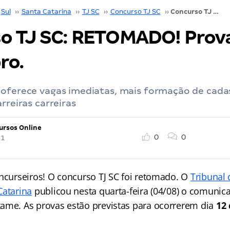
Sul
››
Santa Catarina
››
TJ SC
››
Concurso TJ SC
››
Concurso TJ SC: RETOMADO! Provas em dezembro.
o TJ SC: RETOMADO! Prov
ro.
 oferece vagas imediatas, mais formação de cada
rreiras carreiras
ursos Online
0
0
21
oncurseiros! O concurso TJ SC foi retomado. O
Tribunal 
Catarina
publicou nesta quarta-feira (04/08) o comunic
ame. As provas estão previstas para ocorrerem dia
12