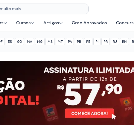
os
Cursos
Artigos
Gran Aprovados
Concurse
DF
ES
GO
MA
MG
MS
MT
PA
PB
PE
PI
PR
RJ
RN
R