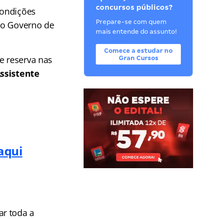
concursos públicos?
condições
Prepare-se com quem
elo Governo de
mais entende do assunto!
Comece a estudar no
e reserva nas
Gran Cursos
Assistente
aqui
ar toda a