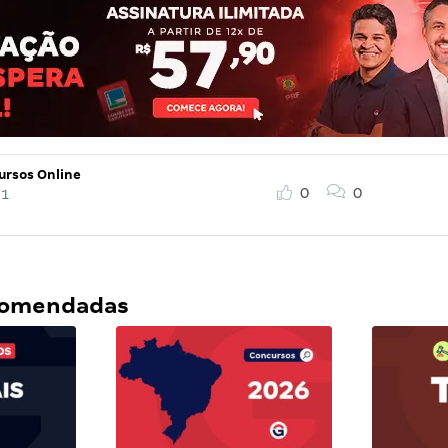
ursos Online
0
0
21
ecomendadas