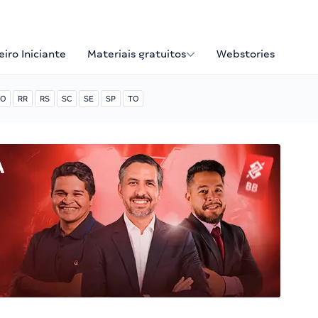
iro Iniciante
Materiais gratuitos
Webstories
O
RR
RS
SC
SE
SP
TO