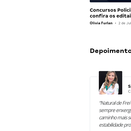
Concursos Polici
confira os edit
Olivia Furlan
•
2 de Ju
Depoimentos
S
C
“Natural de Frei 
sempre enxergo
caminho mais se
estabilidade pro