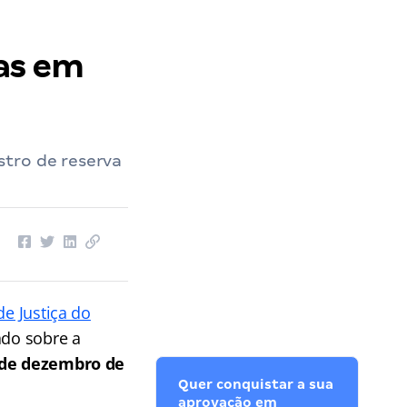
as em
stro de reserva
de Justiça do
ado sobre a
 de dezembro de
Quer conquistar a sua
aprovação em