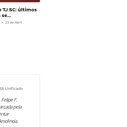
 TJ SC: últimos
a se…
•
23 de Abril
Diana M.
SE Unificado
Concurso SEPLAG CE
 Felipe F.
“Natural de Juazeiro do Norte (CE),
arcada pela
M. encontrou nos estudos o cami
entar
para construir uma nova fase da vi
lescência,
profissional. Após…”