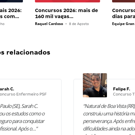
ais 2026:
Concursos 2026: mais de
Concurso
ais com…
160 mil vagas…
dias par
Raquel Cardoso
Equipe Gran
lho
•
8 de Agosto
 relacionados
arah C.
Felipe F.
oncurso Enfermeiro PSF
Concurso T
Paulo (SE), Sarah C.
“Natural de Boa Vista (RR),
u os estudos como o
construiu uma história m
guro para conquistar
perseverança. Após enfr
fissional. Após o…”
dificuldades ainda na ado