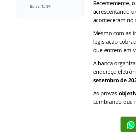
Recentemente, o 
Edital TJ SP
acrescentando u
aconteceram no t
Mesmo com as insc
legislação cobra
que entrem em v
A banca organiza
endereço eletrôn
setembro de 20
As provas
objeti
Lembrando que n