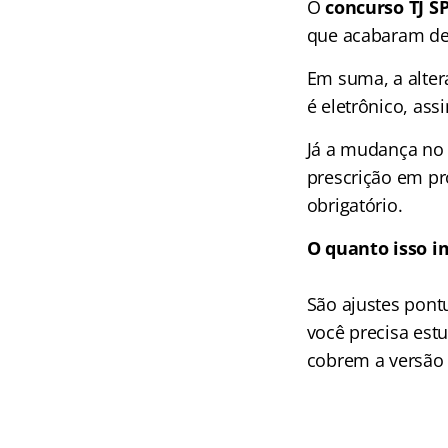
O
concurso TJ S
que acabaram de 
Em suma, a alte
é eletrônico, ass
Já a mudança no
prescrição em pr
obrigatório.
O quanto isso i
São ajustes pont
você precisa est
cobrem a versão 