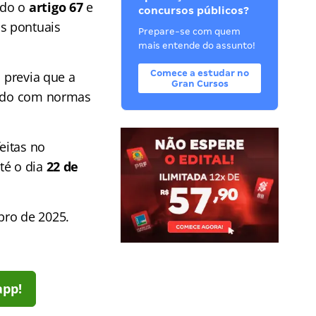
ndo o
artigo 67
e
concursos públicos?
s pontuais
Prepare-se com quem
mais entende do assunto!
Comece a estudar no
á previa que a
Gran Cursos
cordo com normas
eitas no
té o dia
22 de
bro de 2025.
app!