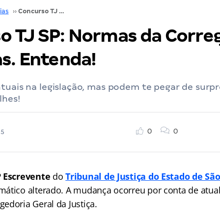
ias
››
Concurso TJ SP: Normas da Corregedoria alteradas. Entenda!
o TJ SP: Normas da Corre
as. Entenda!
tuais na legislação, mas podem te pegar de surpr
lhes!
0
0
25
P Escrevente
do
Tribunal de Justiça do Estado de Sã
ático alterado. A mudança ocorreu por conta de atual
edoria Geral da Justiça.