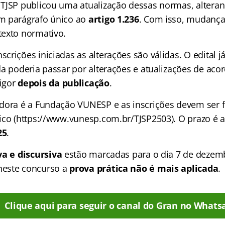
TJSP publicou uma atualização
dessas normas, altera
m parágrafo único ao
artigo 1.236
. Com isso, mudança
exto normativo.
rições iniciadas as alterações são válidas. O edital j
da poderia passar por alterações e atualizações de a
igor
depois da publicação
.
dora é a Fundação VUNESP e as inscrições devem ser f
ico (https://www.vunesp.com.br/TJSP2503). O prazo é a
25
.
va e discursiva
estão marcadas para o dia 7 de dezem
este concurso a
prova prática não é mais aplicada
.
Clique aqui para seguir o canal do Gran no Whats