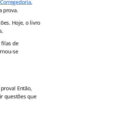
Corregedoria
,
a prova.
ões. Hoje, o livro
s.
filas de
ornou-se
 prova! Então,
ir questões que