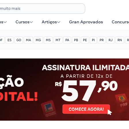
os
Cursos
Artigos
Gran Aprovados
Concurse
DF
ES
GO
MA
MG
MS
MT
PA
PB
PE
PI
PR
RJ
RN
R