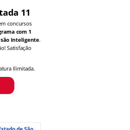
tada 11
 em concursos
grama com 1
isão Inteligente
.
o! Satisfação
tura Ilimitada.
 Estado de São