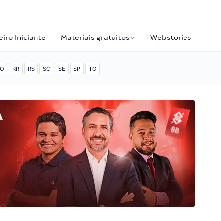
iro Iniciante
Materiais gratuitos
Webstories
O
RR
RS
SC
SE
SP
TO