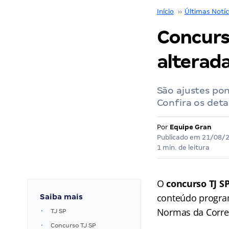
Início
››
Últimas Notíc
Concurs
alterad
São ajustes pon
Confira os deta
Por
Equipe Gran
Publicado em
21/08/
1 min. de leitura
O
concurso TJ S
conteúdo program
Saiba mais
Normas da Correg
TJ SP
Concurso TJ SP