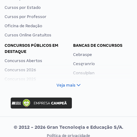
Cursos por Estado
Cursos por Professor
Oficina de Redação
Cursos Online Gratuitos
CONCURSOS PÚBLICOS EM
BANCAS DE CONCURSOS
DESTAQUE
Cebraspe
Concursos Abertos
Cesgranrio
Concursos 2026
Consulplan
Concursos 2025
FCC
Veja mais
Concurso Nacional Unificado
FGV
Concurso Ibama
Idecan
Concurso MPU
Selecon
Editais publicados
Uniase
© 2012 - 2026 Gran Tecnologia e Educação S/A.
Vunesp
Política de privacidade