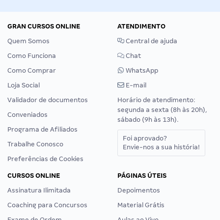
GRAN CURSOS ONLINE
ATENDIMENTO
Quem Somos
Central de ajuda
Como Funciona
Chat
Como Comprar
WhatsApp
Loja Social
E-mail
Validador de documentos
Horário de atendimento:
segunda a sexta (8h às 20h),
Conveniados
sábado (9h às 13h).
Programa de Afiliados
Foi aprovado?
Trabalhe Conosco
Envie-nos a sua história!
Preferências de Cookies
CURSOS ONLINE
PÁGINAS ÚTEIS
Assinatura Ilimitada
Depoimentos
Coaching para Concursos
Material Grátis
Exame de Ordem
Aulas ao Vivo