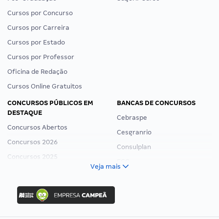
Cursos por Concurso
Cursos por Carreira
Cursos por Estado
Cursos por Professor
Oficina de Redação
Cursos Online Gratuitos
CONCURSOS PÚBLICOS EM
BANCAS DE CONCURSOS
DESTAQUE
Cebraspe
Concursos Abertos
Cesgranrio
Concursos 2026
Consulplan
Concursos 2025
FCC
Veja mais
Concurso Nacional Unificado
FGV
Concurso Ibama
Idecan
Concurso MPU
Selecon
Editais publicados