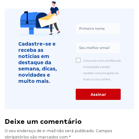
Cadastre-se e
receba as
notícias em
Concordo com a Política de
destaque da
Privacidade e aceito
semana, dicas,
receber comunicações do
novidades e
Gran Cursos Online.
muito mais.
Deixe um comentário
O seu endereço de e-mail não será publicado.
Campos
obrigatórios são marcados com
*