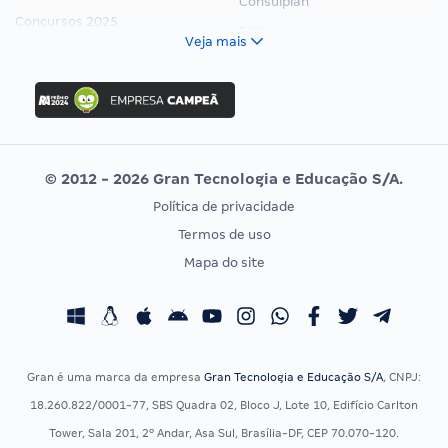
Consulplan
Concursos 2025
FCC
Veja mais
Concurso Nacional Unificado
FGV
Concurso Ibama
Idecan
Concurso MPU
Selecon
Editais publicados
Uniase
© 2012 - 2026 Gran Tecnologia e Educação S/A.
Vunesp
Política de privacidade
CONCURSOS POR PROFISSÃO
EXAME DE ORDEM
Termos de uso
Concursos Administrativos
OAB
Mapa do site
Concursos Educação
Prova OAB
Concursos Fiscais
Calendário OAB
Concursos Jurídicos
Questões OAB
Concursos Militares
Recursos OAB
Gran é uma marca da empresa
Gran Tecnologia e Educação S/A
, CNPJ:
Concursos Policiais
Exame de Ordem
18.260.822/0001-77, SBS Quadra 02, Bloco J, Lote 10, Edifício Carlton
Concursos Saúde
Tower, Sala 201, 2º Andar, Asa Sul, Brasília-DF, CEP 70.070-120.