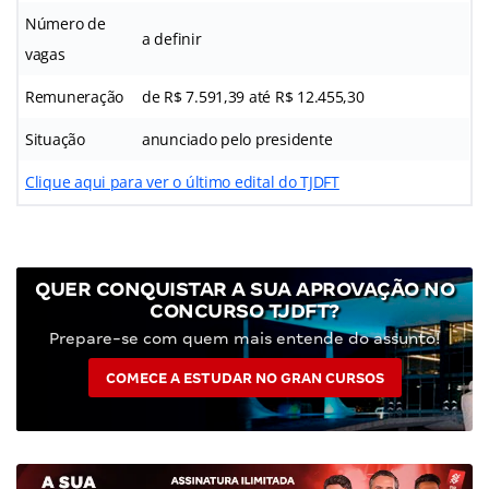
Número de
a definir
vagas
Remuneração
de R$ 7.591,39 até R$ 12.455,30
Situação
anunciado pelo presidente
Clique aqui para ver o último edital do TJDFT
QUER CONQUISTAR A SUA APROVAÇÃO NO
CONCURSO TJDFT?
Prepare-se com quem mais entende do assunto!
COMECE A ESTUDAR NO GRAN CURSOS