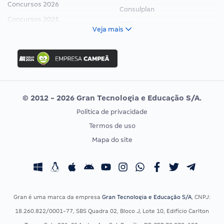
Concursos 2026
Consulplan
Concursos 2025
FCC
Veja mais
Concurso Nacional Unificado
FGV
Concurso Ibama
Idecan
Concurso MPU
Selecon
Editais publicados
Uniase
© 2012 - 2026 Gran Tecnologia e Educação S/A.
Vunesp
Política de privacidade
CONCURSOS POR PROFISSÃO
EXAME DE ORDEM
Termos de uso
Concursos Administrativos
OAB
Mapa do site
Concursos Educação
Prova OAB
Concursos Fiscais
Calendário OAB
Concursos Jurídicos
Questões OAB
Concursos Militares
Recursos OAB
Gran é uma marca da empresa
Gran Tecnologia e Educação S/A
, CNPJ:
Concursos Policiais
Exame de Ordem
18.260.822/0001-77, SBS Quadra 02, Bloco J, Lote 10, Edifício Carlton
Concursos Saúde