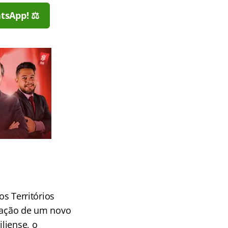
tsApp! ⚖️
os Territórios
ização de um novo
iliense, o