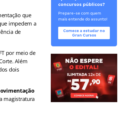
concursos públicos?
Prepare-se com quem
umentação que
mais entende do assunto!
s que impedem a
sência de
Comece a estudar no
Gran Cursos
FT por meio de
Corte. Além
dos dois
 movimentação
na magistratura