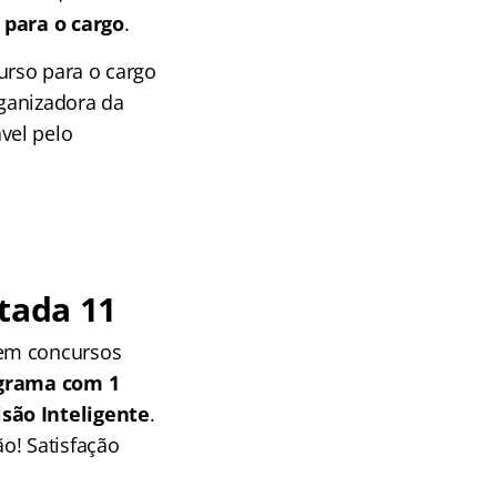
 para o cargo
.
urso para o cargo
ganizadora da
vel pelo
tada 11
 em concursos
grama com 1
isão Inteligente
.
o! Satisfação