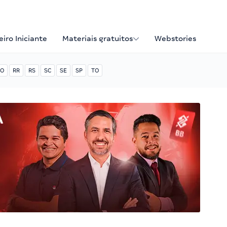
iro Iniciante
Materiais gratuitos
Webstories
O
RR
RS
SC
SE
SP
TO