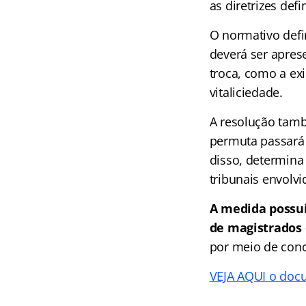
as diretrizes def
O normativo defi
deverá ser apres
troca, como a exi
vitaliciedade.
A resolução tamb
permuta passará 
disso, determina
tribunais envolvi
A medida possu
de magistrados 
por meio de conc
VEJA AQUI o doc