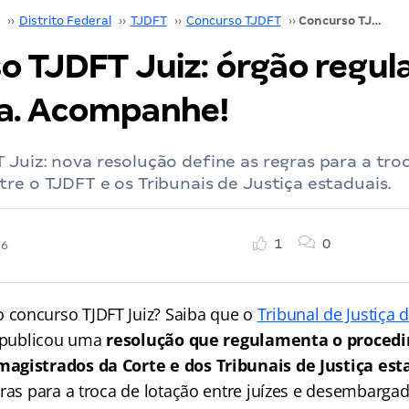
››
Distrito Federal
››
TJDFT
››
Concurso TJDFT
››
Concurso TJDFT Juiz: órgão regulamenta permuta. Acompanhe!
o TJDFT Juiz: órgão regu
a. Acompanhe!
Juiz: nova resolução define as regras para a tro
re o TJDFT e os Tribunais de Justiça estaduais.
1
0
26
concurso TJDFT Juiz? Saiba que o
Tribunal de Justiça d
publicou uma
resolução que regulamenta o proced
agistrados da Corte e dos Tribunais de Justiça est
gras para a troca de lotação entre juízes e desembarga