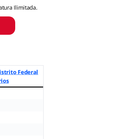
tura Ilimitada.
istrito Federal
rios