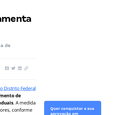
lamenta
ca de
o Distrito Federal
imento de
aduais
. A medida
Quer conquistar a sua
dores, conforme
aprovação em