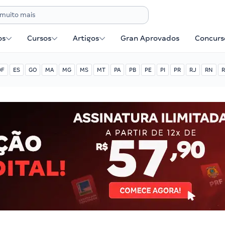
os
Cursos
Artigos
Gran Aprovados
Concurse
DF
ES
GO
MA
MG
MS
MT
PA
PB
PE
PI
PR
RJ
RN
R