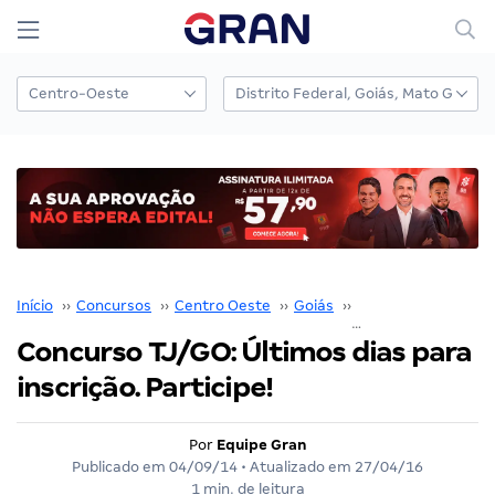
Início
››
Concursos
››
Centro Oeste
››
Goiás
››
TJ GO
››
Concurso TJ/GO: Últimos dias para
inscrição. Participe!
Por
Equipe Gran
Publicado em
04/09/14
• Atualizado em
27/04/16
1 min. de leitura