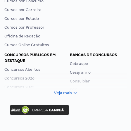
Cursos por Concurso
Cursos por Carreira
Cursos por Estado
Cursos por Professor
Oficina de Redação
Cursos Online Gratuitos
CONCURSOS PÚBLICOS EM
BANCAS DE CONCURSOS
DESTAQUE
Cebraspe
Concursos Abertos
Cesgranrio
Concursos 2026
Consulplan
Concursos 2025
FCC
Veja mais
Concurso Nacional Unificado
FGV
Concurso Ibama
Idecan
Concurso MPU
Selecon
Editais publicados
Uniase