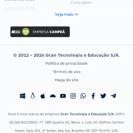
Consulplan
Concursos 2025
FCC
Veja mais
Concurso Nacional Unificado
FGV
Concurso Ibama
Idecan
Concurso MPU
Selecon
Editais publicados
Uniase
© 2012 - 2026 Gran Tecnologia e Educação S/A.
Vunesp
Política de privacidade
CONCURSOS POR PROFISSÃO
EXAME DE ORDEM
Termos de uso
Concursos Administrativos
OAB
Mapa do site
Concursos Educação
Prova OAB
Concursos Fiscais
Calendário OAB
Concursos Jurídicos
Questões OAB
Concursos Militares
Recursos OAB
Gran é uma marca da empresa
Gran Tecnologia e Educação S/A
, CNPJ:
Concursos Policiais
Exame de Ordem
18.260.822/0001-77, SBS Quadra 02, Bloco J, Lote 10, Edifício Carlton
Concursos Saúde
Tower, Sala 201, 2º Andar, Asa Sul, Brasília-DF, CEP 70.070-120.