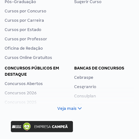
Pós-Graduação
Sugerir Curso
Cursos por Concurso
Cursos por Carreira
Cursos por Estado
Cursos por Professor
Oficina de Redação
Cursos Online Gratuitos
CONCURSOS PÚBLICOS EM
BANCAS DE CONCURSOS
DESTAQUE
Cebraspe
Concursos Abertos
Cesgranrio
Concursos 2026
Consulplan
Concursos 2025
FCC
Veja mais
Concurso Nacional Unificado
FGV
Concurso Ibama
Idecan
Concurso MPU
Selecon