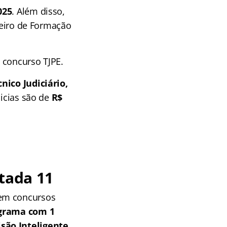
025
. Além disso,
ileiro de Formação
 concurso TJPE.
nico Judiciário,
nicias são de
R$
tada 11
 em concursos
grama com 1
isão Inteligente
.