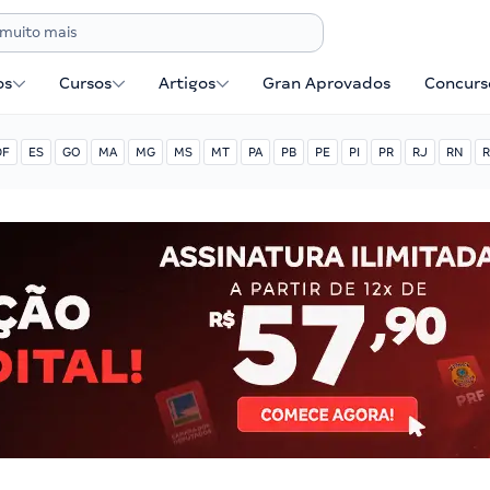
os
Cursos
Artigos
Gran Aprovados
Concurse
DF
ES
GO
MA
MG
MS
MT
PA
PB
PE
PI
PR
RJ
RN
R