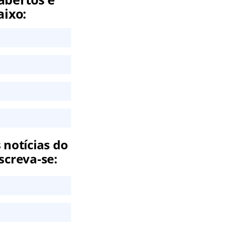
aixo:
 notícias do
screva-se: