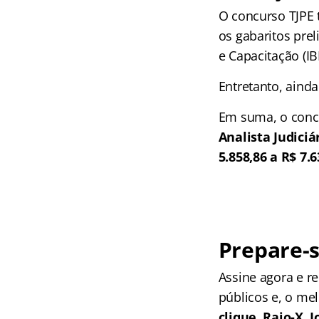
O concurso TJPE 
os gabaritos prel
e Capacitação (IB
Entretanto, aind
Em suma, o concu
Analista Judiciár
5.858,86 a R$ 7.6
Prepare-s
Assine agora e 
públicos e, o me
clique, Raio-X,