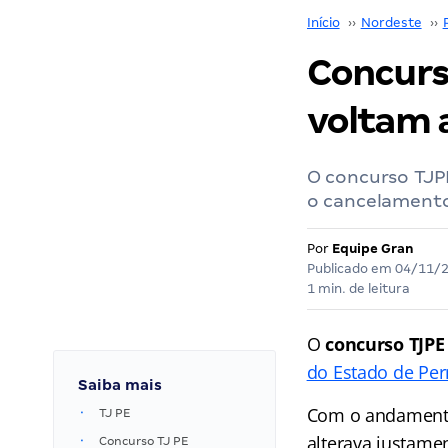
Início
››
Nordeste
››
Concurs
voltam a
O concurso TJP
o cancelamento 
Por
Equipe Gran
Publicado em
04/11/
1 min. de leitura
O
concurso TJPE
do Estado de Pe
Saiba mais
Com o andamento d
TJ PE
alterava justamen
Concurso TJ PE