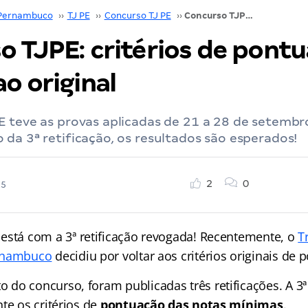
Pernambuco
››
TJ PE
››
Concurso TJ PE
››
Concurso TJPE: critérios de pontuação voltam ao original
o TJPE: critérios de pont
o original
E teve as provas aplicadas de 21 a 28 de setembr
da 3ª retificação, os resultados são esperados!
2
0
25
está com a 3ª retificação revogada! Recentemente, o
T
rnambuco
decidiu por voltar aos critérios originais de 
o concurso, foram publicadas três retificações. A 3ª 
te os critérios de
pontuação das notas mínimas
.