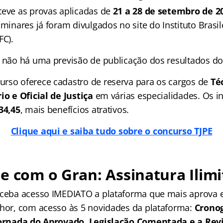
teve as provas aplicadas de
21 a 28 de setembro de 2
iminares já foram divulgados no site do Instituto Bras
FC).
a não há uma previsão de publicação dos resultados do
rso oferece cadastro de reserva para os cargos de
Téc
io e Oficial de Justiça
em várias especialidades. Os i
34,45
, mais benefícios atrativos.
Clique aqui e saiba tudo sobre o concurso TJPE
e com o Gran: Assinatura Ilimi
receba acesso IMEDIATO a plataforma que mais aprova
lhor, com acesso às 5 novidades da plataforma:
Crono
 Jornada do Aprovado, Legislação Comentada e a Rev