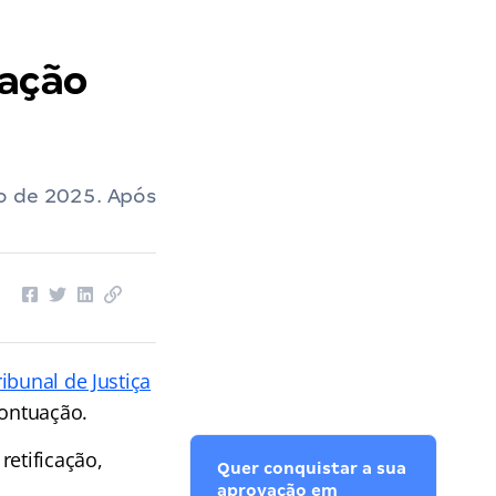
uação
o de 2025. Após
ribunal de Justiça
pontuação.
retificação,
Quer conquistar a sua
aprovação em