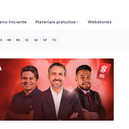
iro Iniciante
Materiais gratuitos
Webstories
O
RR
RS
SC
SE
SP
TO