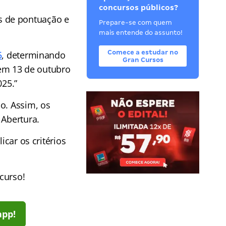
concursos públicos?
s de pontuação e
Prepare-se com quem
mais entende do assunto!
Comece a estudar no
5
, determinando
Gran Cursos
a em 13 de outubro
025.”
o. Assim, os
 Abertura.
icar os critérios
curso!
app!