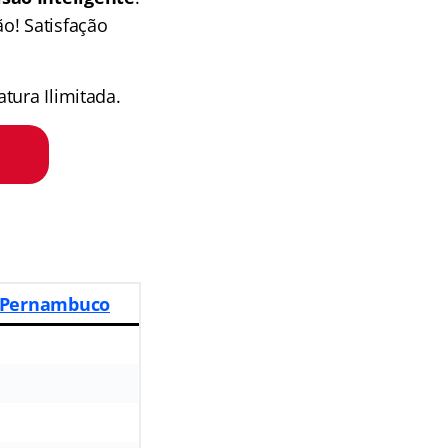
o! Satisfação
tura Ilimitada.
e Pernambuco