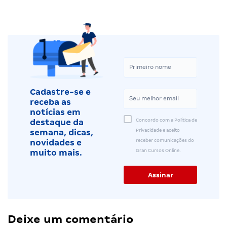
Cadastre-se e
receba as
notícias em
Concordo com a Política de
destaque da
Privacidade e aceito
semana, dicas,
receber comunicações do
novidades e
Gran Cursos Online.
muito mais.
Deixe um comentário