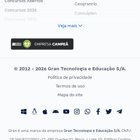
Concursos Abertos
Cesgranrio
Concursos 2026
Consulplan
Concursos 2025
FCC
Veja mais
Concurso Nacional Unificado
FGV
Concurso Ibama
Idecan
Concurso MPU
Selecon
Editais publicados
Uniase
© 2012 - 2026 Gran Tecnologia e Educação S/A.
Vunesp
Política de privacidade
CONCURSOS POR PROFISSÃO
EXAME DE ORDEM
Termos de uso
Concursos Administrativos
OAB
Mapa do site
Concursos Educação
Prova OAB
Concursos Fiscais
Calendário OAB
Concursos Jurídicos
Questões OAB
Concursos Militares
Recursos OAB
Gran é uma marca da empresa
Gran Tecnologia e Educação S/A
, CNPJ:
Concursos Policiais
Exame de Ordem
18.260.822/0001-77, SBS Quadra 02, Bloco J, Lote 10, Edifício Carlton