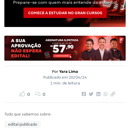
Prepare-se com quem mais entende do assunto!
COMECE A ESTUDAR NO GRAN CURSOS
Por
Yara Lima
Publicado em
20/04/24
1 min. de leitura
0
0
Tudo que sabemos sobre:
edital publicado