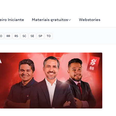
iro Iniciante
Materiais gratuitos
Webstories
O
RR
RS
SC
SE
SP
TO