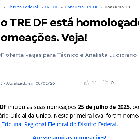
››
Distrito Federal
››
TRE DF
››
Concurso TRE DF
››
Concurso TRE DF está homologado e iniciou nomeações. Veja!
o TRE DF está homologad
nomeações. Veja!
 oferta vagas para Técnico e Analista Judiciário
11
0
25
• Atualizado em
08/01/26
 DF
iniciou as suas nomeações
25 de julho de 2025
, p
ário Oficial da União. Nesta primeira leva, foram nome
o
Tribunal Regional Eleitoral do Distrito Federal
.
Acesse aqui as nomeações!