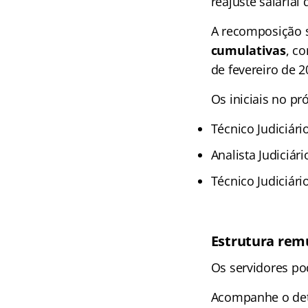
reajuste salarial
A recomposição s
cumulativas
, co
de fevereiro de 2
Os iniciais no pr
Técnico Judiciári
Analista Judiciári
Técnico Judiciário
Estrutura rem
Os servidores p
Acompanhe o det