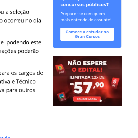
concursos públicos?
ou a seleção
Prepare-se com quem
o ocorreu no dia
mais entende do assunto!
Comece a estudar no
Gran Cursos
de, podendo este
meações poderão
para os cargos de
ativa e Técnico
va para outros