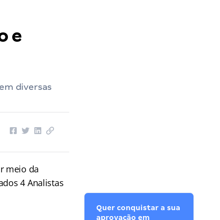
o e
 em diversas
or meio da
ados 4 Analistas
Quer conquistar a sua
aprovação em