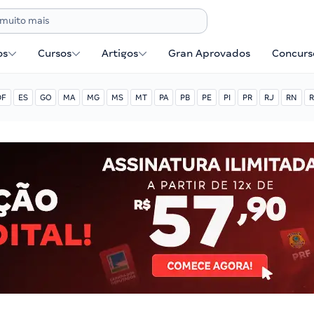
os
Cursos
Artigos
Gran Aprovados
Concurse
DF
ES
GO
MA
MG
MS
MT
PA
PB
PE
PI
PR
RJ
RN
R