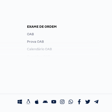
EXAME DE ORDEM
OAB
Prova OAB
Calendário OAB
Questões OAB
Recursos OAB
Exame de Ordem