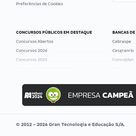
Preferências de Cookies
CONCURSOS PÚBLICOS EM DESTAQUE
BANCAS DE
Concursos Abertos
Cebraspe
Concursos 2026
Cesgranrio
Concursos 2025
Consulplan
Concurso Nacional Unificado
FCC
Concurso Ibama
FGV
Concurso MPU
Idecan
Editais publicados
Selecon
Uniase
Vunesp
© 2012 - 2026 Gran Tecnologia e Educação S/A.