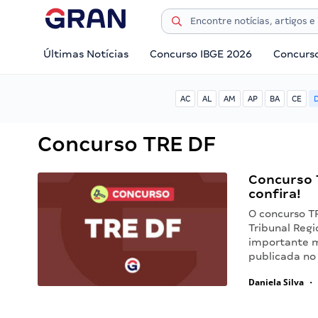
Últimas Notícias
Concurso IBGE 2026
Concurs
AC
AL
AM
AP
BA
CE
Concurso TRE DF
Concurso 
confira!
O concurso T
Tribunal Regi
importante m
publicada no 
Daniela Silva
•