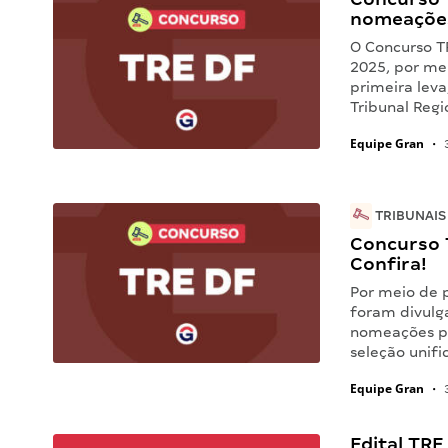
nomeações
O Concurso T
2025, por mei
primeira leva
Tribunal Regi
Equipe Gran
•
3
TRIBUNAIS
Concurso 
Confira!
Por meio de p
foram divulga
nomeações pa
seleção unif
Equipe Gran
•
3
Edital TRE 