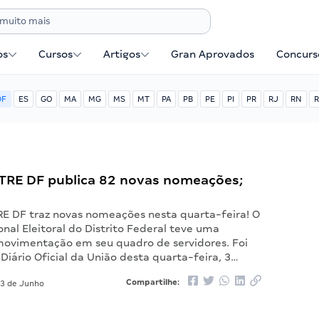
os
Cursos
Artigos
Gran Aprovados
Concurse
DF
ES
GO
MA
MG
MS
MT
PA
PB
PE
PI
PR
RJ
RN
R
TRE DF publica 82 novas nomeações;
RE DF traz novas nomeações nesta quarta-feira! O
onal Eleitoral do Distrito Federal teve uma
ovimentação em seu quadro de servidores. Foi
Diário Oficial da União desta quarta-feira, 3…
Compartilhe:
3 de Junho