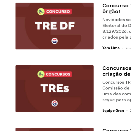
Concurso 
órgão!
Novidades so
Eleitoral do 
8.129/2026, q
criados pela
Yara Lima
•
28 
Concursos
criação d
Concursos TR
Comissão de 
uma das comi
segue para a
Equipe Gran
•
1
Concurso 