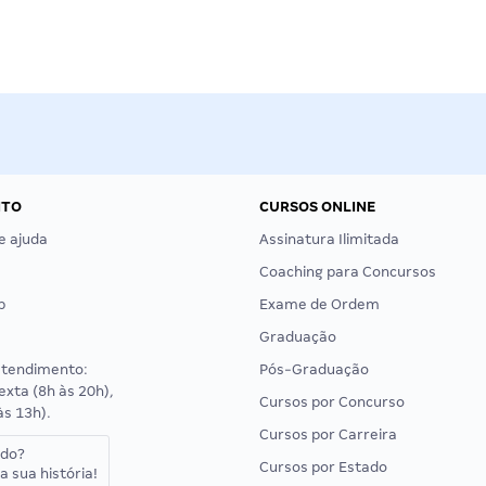
NTO
CURSOS ONLINE
e ajuda
Assinatura Ilimitada
Coaching para Concursos
p
Exame de Ordem
Graduação
atendimento:
Pós-Graduação
exta (8h às 20h),
Cursos por Concurso
às 13h).
Cursos por Carreira
ado?
Cursos por Estado
a sua história!