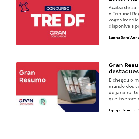
Acaba de sair
o Tribunal Re
vagas imedia
disponíveis p
Lanna Sant'Ann
Gran Resu
destaques
E chegou o m
mundo dos co
de janeiro t
que tiveram 
Equipe Gran
•
6