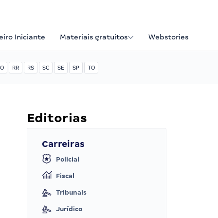
iro Iniciante
Materiais gratuitos
Webstories
O
RR
RS
SC
SE
SP
TO
Editorias
Carreiras
Policial
Fiscal
Tribunais
Jurídico